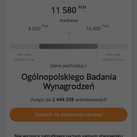
PLN
11 580
mediana
PLN
PLN
8 000
16 000
25%
osób
25%
osób
zarabia mniej
zarabia więcej
Dane pochodzą z
Ogólnopolskiego Badania
Wynagrodzeń
Dołącz do
2 444 508
ankietowanych
Sprawdź, ile powinieneś zarabiać
Nie wszyscy zatrudnieni na tym samym stanowisku