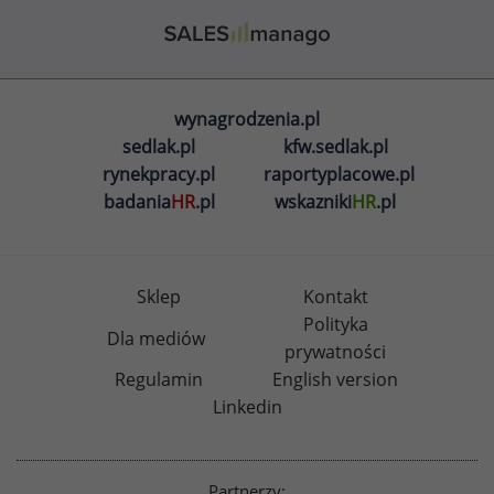
wynagrodzenia.pl
sedlak.pl
kfw.sedlak.pl
rynekpracy.pl
raportyplacowe.pl
badania
HR
.pl
wskazniki
HR
.pl
Sklep
Kontakt
Polityka
Dla mediów
prywatności
Regulamin
English version
Linkedin
Partnerzy: