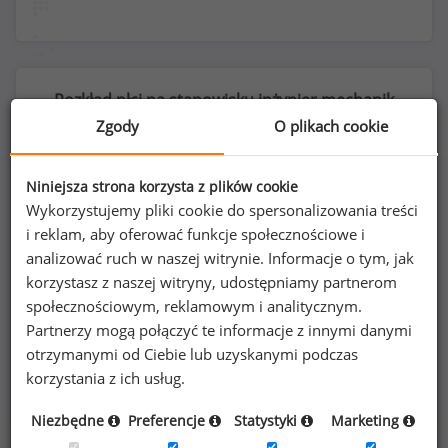
Rozkład płci na stanowisku inżynier mechanik
lotniczy
Zgody
O plikach cookie
Niniejsza strona korzysta z plików cookie
Wykorzystujemy pliki cookie do spersonalizowania treści
11
%
89
%
i reklam, aby oferować funkcje społecznościowe i
analizować ruch w naszej witrynie. Informacje o tym, jak
korzystasz z naszej witryny, udostępniamy partnerom
społecznościowym, reklamowym i analitycznym.
Partnerzy mogą połączyć te informacje z innymi danymi
Kobiety
Mężczyźni
otrzymanymi od Ciebie lub uzyskanymi podczas
8
65
korzystania z ich usług.
Niezbędne
Preferencje
Statystyki
Marketing