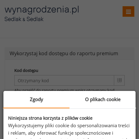
Toggl
navig
Wykorzystaj kod dostępu do raportu premium
Kod dostępu
Aby przejść do raportu premium wpisz otrzymany kod.
Zgody
O plikach cookie
Wykorzystaj kod
Aby otrzymać darmowy kod dostępu weź udział
Niniejsza strona korzysta z plików cookie
w
Ogólnopolskim Badaniu Wynagrodzeń
.
Wykorzystujemy pliki cookie do spersonalizowania treści
i reklam, aby oferować funkcje społecznościowe i