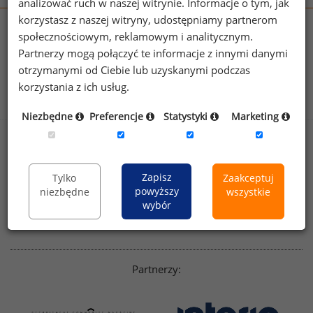
analizować ruch w naszej witrynie. Informacje o tym, jak
korzystasz z naszej witryny, udostępniamy partnerom
wynagrodzenia.pl
społecznościowym, reklamowym i analitycznym.
sedlak.pl
kfw.sedlak.pl
Partnerzy mogą połączyć te informacje z innymi danymi
rynekpracy.pl
raportyplacowe.pl
otrzymanymi od Ciebie lub uzyskanymi podczas
badania
HR
.pl
wskazniki
HR
.pl
korzystania z ich usług.
Niezbędne
Preferencje
Statystyki
Marketing
Sklep
Kontakt
Polityka
Dla mediów
Zapisz
Tylko
Zaakceptuj
prywatności
powyższy
niezbędne
wszystkie
Regulamin
English version
wybór
Linkedin
Partnerzy: