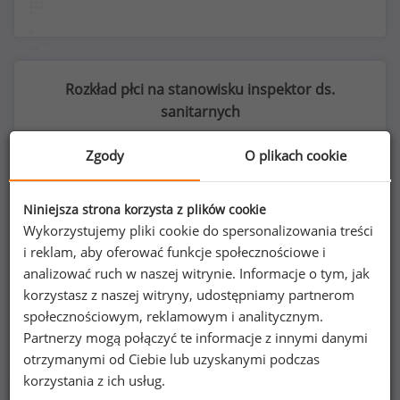
Rozkład płci na stanowisku inspektor ds.
sanitarnych
Zgody
O plikach cookie
46
%
54
%
Niniejsza strona korzysta z plików cookie
Wykorzystujemy pliki cookie do spersonalizowania treści
i reklam, aby oferować funkcje społecznościowe i
analizować ruch w naszej witrynie. Informacje o tym, jak
korzystasz z naszej witryny, udostępniamy partnerom
Kobiety
Mężczyźni
społecznościowym, reklamowym i analitycznym.
25
29
Partnerzy mogą połączyć te informacje z innymi danymi
otrzymanymi od Ciebie lub uzyskanymi podczas
korzystania z ich usług.