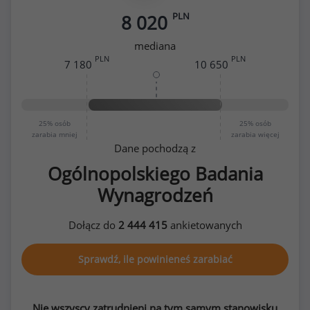
PLN
8 020
mediana
PLN
PLN
7 180
10 650
25%
osób
25%
osób
zarabia mniej
zarabia więcej
Dane pochodzą z
Ogólnopolskiego Badania
Wynagrodzeń
Dołącz do
2 444 415
ankietowanych
Sprawdź, ile powinieneś zarabiać
Nie wszyscy zatrudnieni na tym samym stanowisku