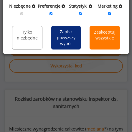
Niezbędne
Preferencje
Statystyki
Marketing
Poszukujesz szczegółowych danych o
wynagrodzeniach
inspektorów ds.
sanitarnych
lub na innych stanowiskach?
Zapisz
Tylko
Zaakceptuj
powyższy
niezbędne
wszystkie
wybór
Dowiedz się więcej
Wykorzystaj kod
Rozkład zarobków na stanowisku inspektor ds.
sanitarnych
Miesięczne wynagrodzenie całkowite (
mediana
*) na tym