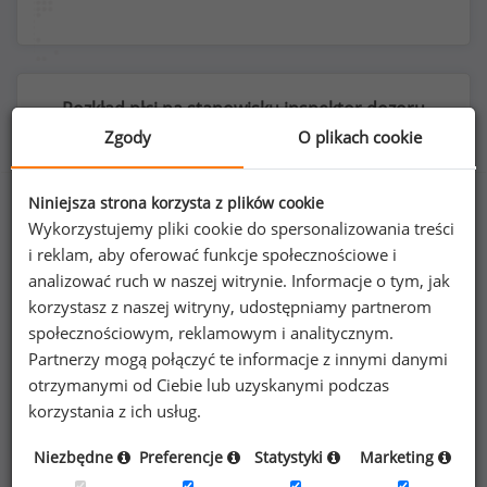
Rozkład płci na stanowisku inspektor dozoru
technicznego
Zgody
O plikach cookie
Niniejsza strona korzysta z plików cookie
Wykorzystujemy pliki cookie do spersonalizowania treści
27
%
73
%
i reklam, aby oferować funkcje społecznościowe i
analizować ruch w naszej witrynie. Informacje o tym, jak
korzystasz z naszej witryny, udostępniamy partnerom
społecznościowym, reklamowym i analitycznym.
Partnerzy mogą połączyć te informacje z innymi danymi
Kobiety
Mężczyźni
otrzymanymi od Ciebie lub uzyskanymi podczas
17
47
korzystania z ich usług.
Niezbędne
Preferencje
Statystyki
Marketing