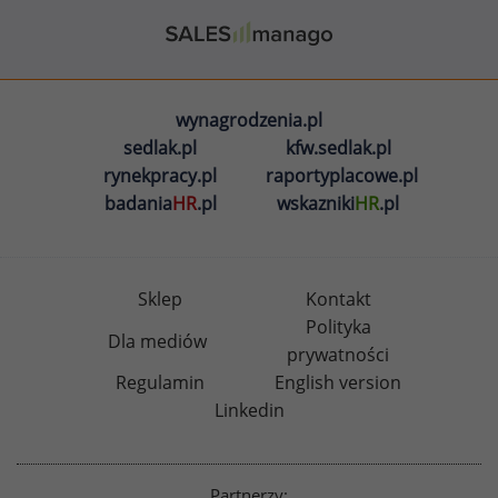
wynagrodzenia.pl
sedlak.pl
kfw.sedlak.pl
rynekpracy.pl
raportyplacowe.pl
badania
HR
.pl
wskazniki
HR
.pl
Sklep
Kontakt
Polityka
Dla mediów
prywatności
Regulamin
English version
Linkedin
Partnerzy: