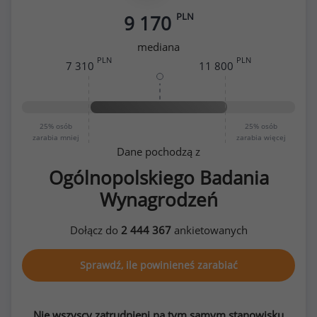
PLN
9 170
mediana
PLN
PLN
7 310
11 800
25%
osób
25%
osób
zarabia mniej
zarabia więcej
Dane pochodzą z
Ogólnopolskiego Badania
Wynagrodzeń
Dołącz do
2 444 367
ankietowanych
Sprawdź, ile powinieneś zarabiać
Nie wszyscy zatrudnieni na tym samym stanowisku