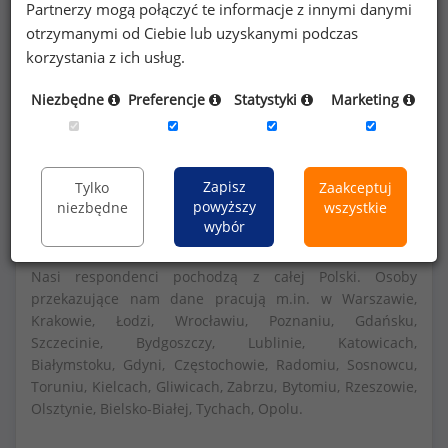
Partnerzy mogą połączyć te informacje z innymi danymi
otrzymanymi od Ciebie lub uzyskanymi podczas
Szczegółowe dane o wynagrodzeniach na 840
korzystania z ich usług.
stanowiskach
dostępne w strefie premium
Niezbędne
Preferencje
Statystyki
Marketing
portalu wynagrodzenia.pl
Dowiedz się więcej
Zapisz
Tylko
Zaakceptuj
powyższy
niezbędne
wszystkie
wybór
Nasi respondenci pochodzą z całej Polski. Osoby
przekazujące nam dane pracują m.in. w Warszawie,
Krakowie, Łodzi, Wrocławiu, Poznaniu, Gdańsku,
Szczecinie, Bydgoszczy, Lublinie, Katowicach,
Białymstoku, Gdyni, Częstochowie, Radomiu, Sosnowcu,
Toruniu, Kielcach, Gliwicach, Zabrzu, Bytomiu, Rzeszowie,
Olsztynie, Bielsko-Białej, Tychach, Opolu.