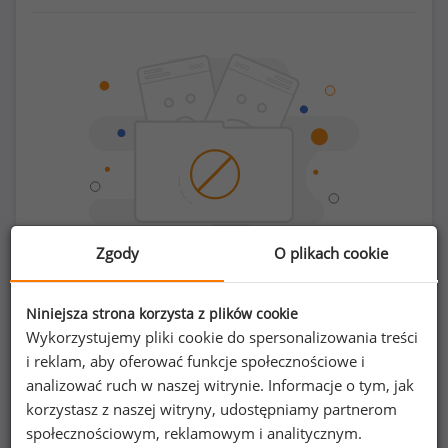
Zgody
O plikach cookie
Chcesz porównać swoje zarobki z innymi?
Niniejsza strona korzysta z plików cookie
Wykorzystujemy pliki cookie do spersonalizowania treści
i reklam, aby oferować funkcje społecznościowe i
Sprawdź ile powinieneś zarabiać
analizować ruch w naszej witrynie. Informacje o tym, jak
korzystasz z naszej witryny, udostępniamy partnerom
społecznościowym, reklamowym i analitycznym.