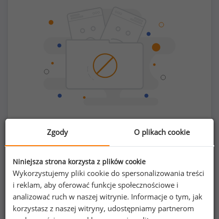
Chcesz porównać swoje zarobki z innymi?
Zgody
O plikach cookie
Sprawdź ile powinieneś zarabiać
Niniejsza strona korzysta z plików cookie
Wykorzystujemy pliki cookie do spersonalizowania treści
i reklam, aby oferować funkcje społecznościowe i
analizować ruch w naszej witrynie. Informacje o tym, jak
korzystasz z naszej witryny, udostępniamy partnerom