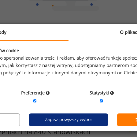
Chcesz porównać swoje zarobki z innymi?
ody
O plika
Sprawdź ile powinieneś zarabiać
ków cookie
o spersonalizowania treści i reklam, aby oferować funkcje społe
o tym, jak korzystasz z naszej witryny, udostępniamy partnerom
gą połączyć te informacje z innymi danymi otrzymanymi od Ciebi
Preferencje
Statystyki
Zapisz powyższy wybór
zeniach na 840 stanowiskach