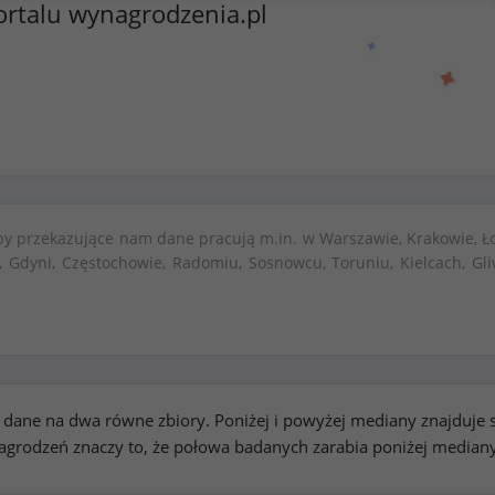
ortalu wynagrodzenia.pl
by przekazujące nam dane pracują m.in. w Warszawie, Krakowie, Ło
, Gdyni, Częstochowie, Radomiu, Sosnowcu, Toruniu, Kielcach, Gli
kie dane na dwa równe zbiory. Poniżej i powyżej mediany znajduj
rodzeń znaczy to, że połowa badanych zarabia poniżej median