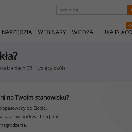
NO
NARZĘDZIA
WEBINARY
WIEDZA
LUKA PŁAC
kła?
rodzeniach 581 tysięcy osób
 inni na Twoim stanowisku?
 dopasowany do Ciebie.
soba z Twoimi kwalifikacjami.
ynagrodzenie.