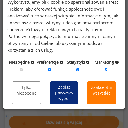
Wykorzystujemy pliki cookie do spersonalizowania treści
i reklam, aby oferować funkcje społecznościowe i
analizować ruch w naszej witrynie. Informacje o tym, jak
50
%
korzystasz z naszej witryny, udostępniamy partnerom
społecznościowym, reklamowym i analitycznym.
Partnerzy mogą połączyć te informacje z innymi danymi
otrzymanymi od Ciebie lub uzyskanymi podczas
korzystania z ich usług.
ubezpieczenie na życie/NNW
Niezbędne
Preferencje
Statystyki
Marketing
Zapisz
Tylko
Zaakceptuj
Poszukujesz szczegółowych danych o
powyższy
niezbędne
wszystkie
wynagrodzeniach
geologów
lub na innych
wybór
stanowiskach?
Dowiedz się więcej