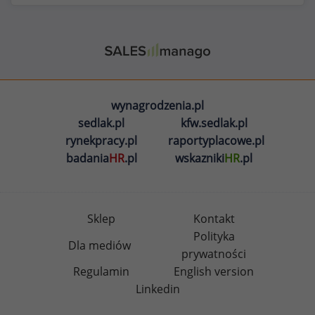
wynagrodzenia.pl
sedlak.pl
kfw.sedlak.pl
rynekpracy.pl
raportyplacowe.pl
badania
HR
.pl
wskazniki
HR
.pl
Sklep
Kontakt
Polityka
Dla mediów
prywatności
Regulamin
English version
Linkedin