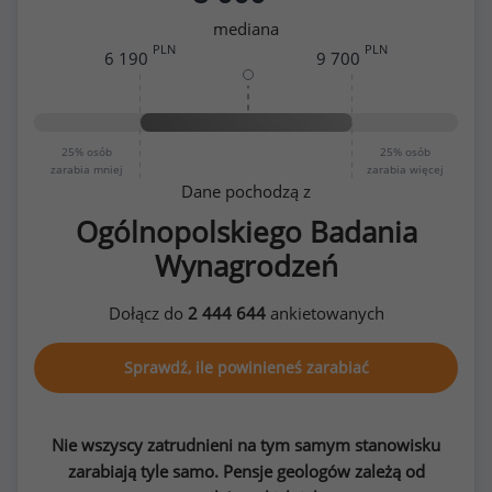
mediana
PLN
PLN
6 190
9 700
25%
osób
25%
osób
zarabia mniej
zarabia więcej
Dane pochodzą z
Ogólnopolskiego Badania
Wynagrodzeń
Dołącz do
2 444 644
ankietowanych
Sprawdź, ile powinieneś zarabiać
Nie wszyscy zatrudnieni na tym samym stanowisku
zarabiają tyle samo. Pensje geologów zależą od