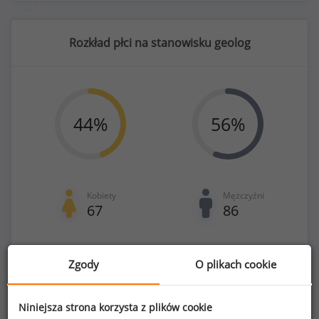
Rozkład płci na stanowisku geolog
44
%
56
%
Kobiety
Mężczyźni
67
86
Zgody
O plikach cookie
Benefity na stanowisku geolog
Niniejsza strona korzysta z plików cookie