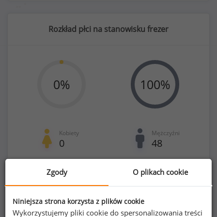
Rozkład płci na stanowisku frezer
0
%
100
%
Kobiety
Mężczyźni
0
48
Zgody
O plikach cookie
Niniejsza strona korzysta z plików cookie
Poszukujesz szczegółowych danych o
Wykorzystujemy pliki cookie do spersonalizowania treści