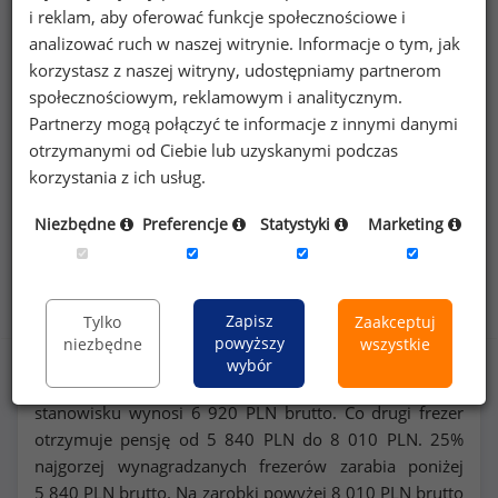
i reklam, aby oferować funkcje społecznościowe i
wynagrodzeniach
frezerów
lub na innych
analizować ruch w naszej witrynie. Informacje o tym, jak
stanowiskach?
korzystasz z naszej witryny, udostępniamy partnerom
społecznościowym, reklamowym i analitycznym.
Dowiedz się więcej
Partnerzy mogą połączyć te informacje z innymi danymi
otrzymanymi od Ciebie lub uzyskanymi podczas
korzystania z ich usług.
Wykorzystaj kod
Niezbędne
Preferencje
Statystyki
Marketing
Rozkład zarobków na stanowisku frezer
Zapisz
Tylko
Zaakceptuj
powyższy
niezbędne
wszystkie
wybór
Miesięczne wynagrodzenie całkowite (
mediana
*) na tym
stanowisku wynosi
6 920
PLN brutto. Co drugi frezer
otrzymuje pensję od
5 840
PLN do
8 010
PLN. 25%
najgorzej wynagradzanych frezerów zarabia poniżej
5 840
PLN brutto. Na zarobki powyżej
8 010
PLN brutto