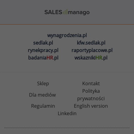
wynagrodzenia.pl
sedlak.pl
kfw.sedlak.pl
rynekpracy.pl
raportyplacowe.pl
badania
HR
.pl
wskazniki
HR
.pl
Sklep
Kontakt
Polityka
Dla mediów
prywatności
Regulamin
English version
Linkedin