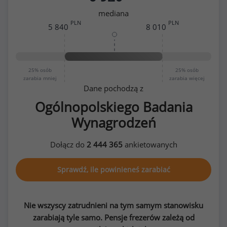
mediana
PLN
PLN
5 840
8 010
25%
osób
25%
osób
zarabia mniej
zarabia więcej
Dane pochodzą z
Ogólnopolskiego Badania
Wynagrodzeń
Dołącz do
2 444 365
ankietowanych
Sprawdź, ile powinieneś zarabiać
Nie wszyscy zatrudnieni na tym samym stanowisku
zarabiają tyle samo. Pensje frezerów zależą od