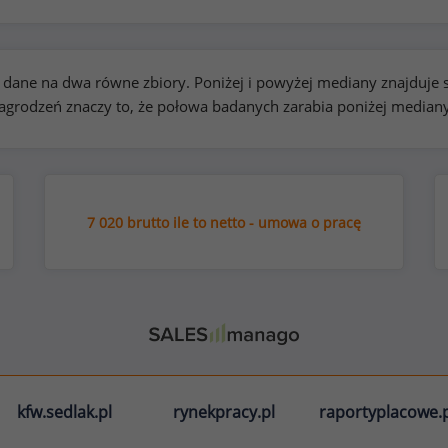
kie dane na dwa równe zbiory. Poniżej i powyżej mediany znajduj
rodzeń znaczy to, że połowa badanych zarabia poniżej median
7 020 brutto ile to netto - umowa o pracę
kfw.sedlak.pl
rynekpracy.pl
raportyplacowe.p