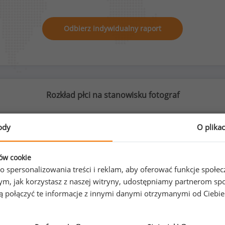
Odbierz indywidualny raport
Rozkład płci na stanowisku fotograf
ody
O plika
47
%
53
%
ków cookie
o spersonalizowania treści i reklam, aby oferować funkcje społe
o tym, jak korzystasz z naszej witryny, udostępniamy partnerom
gą połączyć te informacje z innymi danymi otrzymanymi od Ciebi
Kobiety
Mężczyźni
53
60