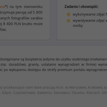
ana
*) na tym stanowisku
Zadania i obowiązki:
otrzymuje pensję od
5 800
wykonywanie zdjęć f
anych fotografów zarabia
wywoływanie zdjęć w
ej
8 400
PLN brutto może
osoby
fów.
dostępniane są bezpłatnie jedynie do użytku osobistego (niekomer
 (np. doradztwo, granty, ustalanie wynagrodzeń w firmie) w
stać po wykupeniu dostępu do strefy premium portalu wynagrodze
by przekazujące nam dane pracują m.in. w Warszawie, Krakowie, Ło
, Gdyni, Częstochowie, Radomiu, Sosnowcu, Toruniu, Kielcach, Gli