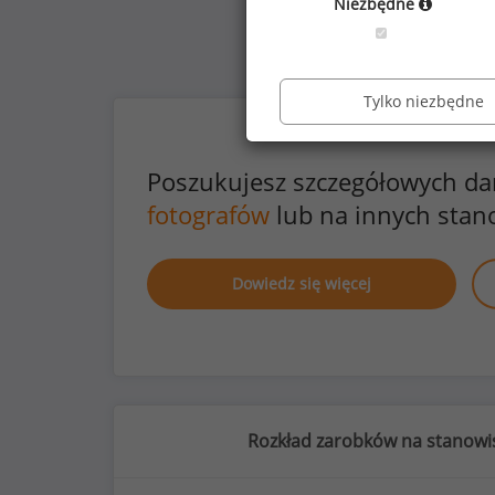
Niezbędne
Tylko niezbędne
Poszukujesz szczegółowych d
fotografów
lub na innych stan
Dowiedz się więcej
Rozkład zarobków na stanowis