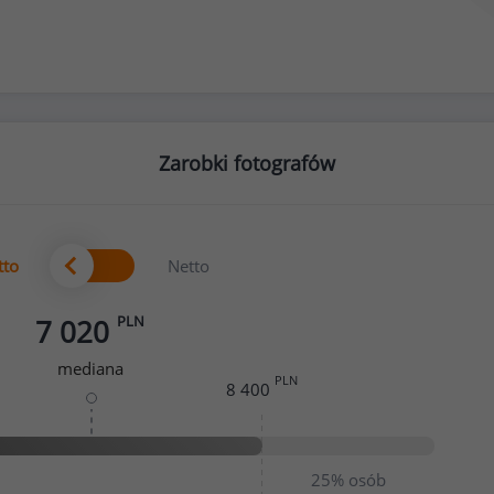
Zarobki fotografów
tto
Netto
PLN
7 020
mediana
PLN
8 400
25%
osób