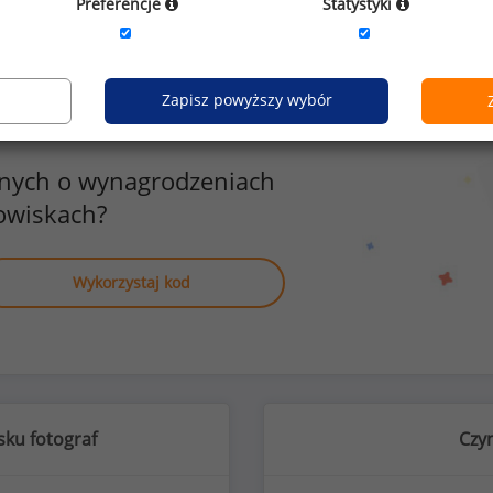
Preferencje
Statystyki
Zapisz powyższy wybór
anych o wynagrodzeniach
owiskach?
Wykorzystaj kod
ku fotograf
Czym