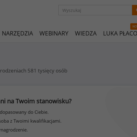
NO
NARZĘDZIA
WEBINARY
WIEDZA
LUKA PŁAC
rodzeniach 581 tysięcy osób
 inni na Twoim stanowisku?
 dopasowany do Ciebie.
soba z Twoimi kwalifikacjami.
ynagrodzenie.