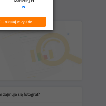
Marketing
Zaakceptuj wszystkie
 zajmuje się fotograf?