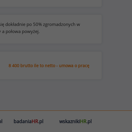
e się dokładnie po 50% zgromadzonych w
y a połowa powyżej.
8 400 brutto ile to netto - umowa o pracę
l
badania
HR
.pl
wskazniki
HR
.pl