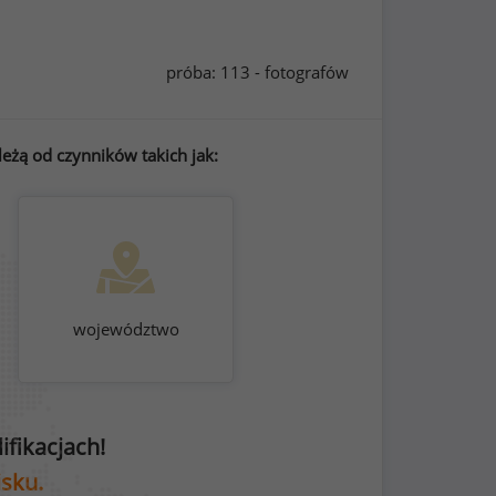
próba: 113 - fotografów
eżą od czynników takich jak:
województwo
fikacjach!
isku.