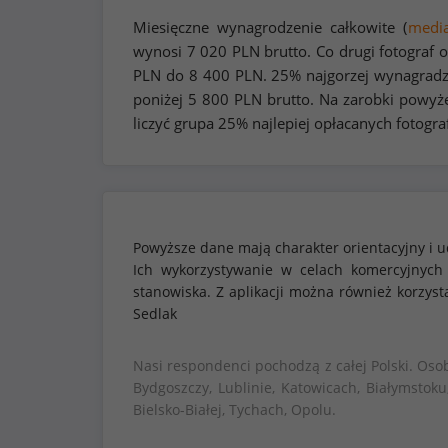
Miesięczne wynagrodzenie całkowite (
medi
wynosi
7 020
PLN brutto. Co drugi fotograf 
PLN do
8 400
PLN. 25% najgorzej wynagradz
poniżej
5 800
PLN brutto. Na zarobki powyż
liczyć grupa 25% najlepiej opłacanych fotogra
Powyższe dane mają charakter orientacyjny i u
Ich wykorzystywanie w celach komercyjnych
stanowiska. Z aplikacji można również korzy
Sedlak
Nasi respondenci pochodzą z całej Polski. Oso
Bydgoszczy, Lublinie, Katowicach, Białymstoku
Bielsko-Białej, Tychach, Opolu.