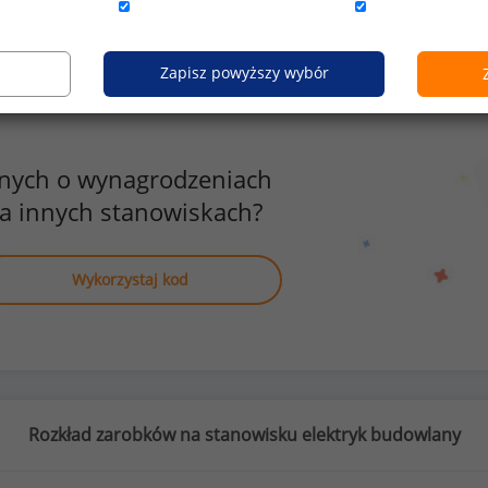
Zapisz powyższy wybór
anych o wynagrodzeniach
a innych stanowiskach?
Wykorzystaj kod
Rozkład zarobków na stanowisku elektryk budowlany