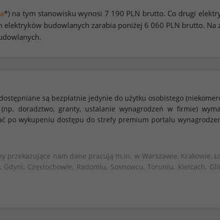
a
*) na tym stanowisku wynosi
7 190
PLN brutto. Co drugi elekt
 elektryków budowlanych zarabia poniżej
6 060
PLN brutto. Na 
budowlanych.
dostępniane są bezpłatnie jedynie do użytku osobistego (niekomer
 (np. doradztwo, granty, ustalanie wynagrodzeń w firmie) w
stać po wykupeniu dostępu do strefy premium portalu wynagrodze
by przekazujące nam dane pracują m.in. w Warszawie, Krakowie, Ło
, Gdyni, Częstochowie, Radomiu, Sosnowcu, Toruniu, Kielcach, Gli