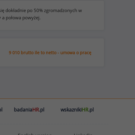
e się dokładnie po 50% zgromadzonych w
y a połowa powyżej.
9 010 brutto ile to netto - umowa o pracę
l
badania
HR
.pl
wskazniki
HR
.pl