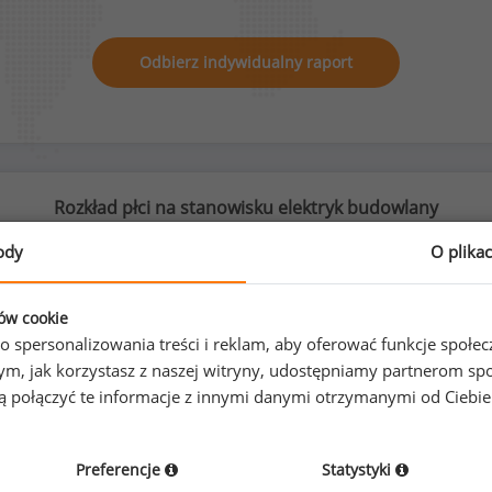
Odbierz indywidualny raport
Rozkład płci na stanowisku elektryk budowlany
ody
O plika
ków cookie
0
%
100
%
o spersonalizowania treści i reklam, aby oferować funkcje społe
o tym, jak korzystasz z naszej witryny, udostępniamy partnerom
gą połączyć te informacje z innymi danymi otrzymanymi od Ciebi
Kobiety
Mężczyźni
0
151
Preferencje
Statystyki