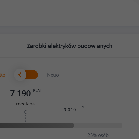
Zarobki elektryków budowlanych
tto
Netto
PLN
7 190
mediana
PLN
9 010
25%
osób