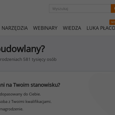
NO
NARZĘDZIA
WEBINARY
WIEDZA
LUKA PŁAC
 budowlany?
rodzeniach 581 tysięcy osób
 inni na Twoim stanowisku?
 dopasowany do Ciebie.
soba z Twoimi kwalifikacjami.
ynagrodzenie.