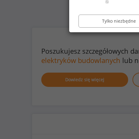
Tylko niezbędne
Poszukujesz szczegółowych d
elektryków budowlanych
lub n
Dowiedz się więcej