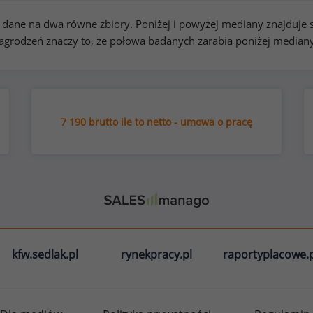
kie dane na dwa równe zbiory. Poniżej i powyżej mediany znajduj
rodzeń znaczy to, że połowa badanych zarabia poniżej median
7 190 brutto ile to netto - umowa o pracę
kfw.sedlak.pl
rynekpracy.pl
raportyplacowe.p