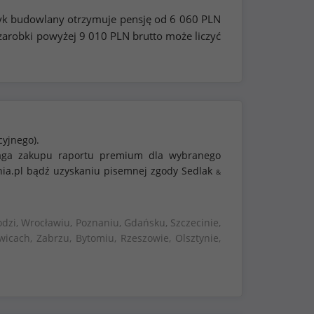
ryk budowlany otrzymuje pensję od
6 060
PLN
zarobki powyżej
9 010
PLN brutto może liczyć
cyjnego).
ymaga zakupu raportu premium dla wybranego
nia.pl bądź uzyskaniu pisemnej zgody Sedlak
&
dzi, Wrocławiu, Poznaniu, Gdańsku, Szczecinie,
wicach, Zabrzu, Bytomiu, Rzeszowie, Olsztynie,