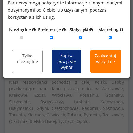
Partnerzy mogą połączyć te informacje z innymi danymi
otrzymanymi od Ciebie lub uzyskanymi podczas
Szczegółowe dane o wynagrodzeniach na 840
korzystania z ich usług.
stanowiskach
dostępne w strefie premium
Niezbędne
Preferencje
Statystyki
Marketing
portalu wynagrodzenia.pl
Dowiedz się więcej
Zapisz
Tylko
Zaakceptuj
powyższy
niezbędne
wszystkie
wybór
Nasi respondenci pochodzą z całej Polski. Osoby
przekazujące nam dane pracują m.in. w Warszawie,
Krakowie, Łodzi, Wrocławiu, Poznaniu, Gdańsku,
Szczecinie, Bydgoszczy, Lublinie, Katowicach,
Białymstoku, Gdyni, Częstochowie, Radomiu, Sosnowcu,
Toruniu, Kielcach, Gliwicach, Zabrzu, Bytomiu, Rzeszowie,
Olsztynie, Bielsko-Białej, Tychach, Opolu.