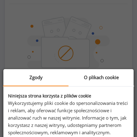
Zgody
O plikach cookie
Chcesz porównać swoje zarobki z innymi?
Niniejsza strona korzysta z plików cookie
Wykorzystujemy pliki cookie do spersonalizowania treści
i reklam, aby oferować funkcje społecznościowe i
Sprawdź ile powinieneś zarabiać
analizować ruch w naszej witrynie. Informacje o tym, jak
korzystasz z naszej witryny, udostępniamy partnerom
społecznościowym, reklamowym i analitycznym.