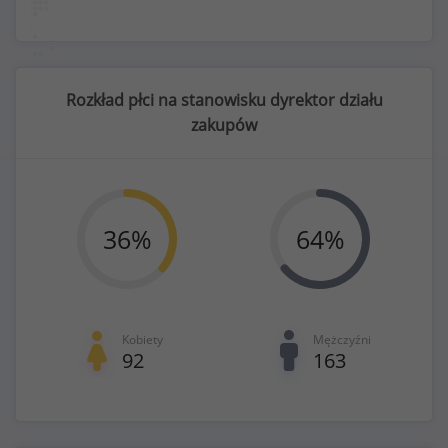
Rozkład płci na stanowisku dyrektor działu
zakupów
36
%
64
%
Kobiety
Mężczyźni
92
163