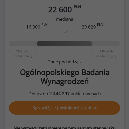
PLN
22 600
mediana
PLN
PLN
16 300
29 620
25%
osób
25%
osób
zarabia mniej
zarabia więcej
Dane pochodzą z
Ogólnopolskiego Badania
Wynagrodzeń
Dołącz do
2 444 297
ankietowanych
Sprawdź, ile powinieneś zarabiać
Nie wszyscy zatrudnieni na tym samym stanowisku