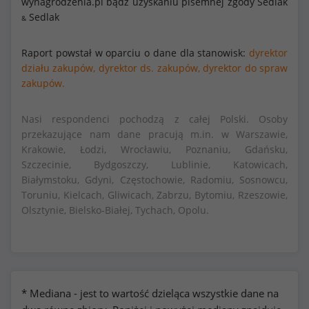
wynagrodzenia.pl bądź uzyskaniu pisemnej zgody Sedlak
Sedlak
&
Raport powstał w oparciu o dane dla stanowisk:
dyrektor
działu zakupów,
dyrektor ds. zakupów,
dyrektor do spraw
zakupów.
Nasi respondenci pochodzą z całej Polski. Osoby
przekazujące nam dane pracują m.in. w Warszawie,
Krakowie, Łodzi, Wrocławiu, Poznaniu, Gdańsku,
Szczecinie, Bydgoszczy, Lublinie, Katowicach,
Białymstoku, Gdyni, Częstochowie, Radomiu, Sosnowcu,
Toruniu, Kielcach, Gliwicach, Zabrzu, Bytomiu, Rzeszowie,
Olsztynie, Bielsko-Białej, Tychach, Opolu.
* Mediana - jest to wartość dzieląca wszystkie dane na