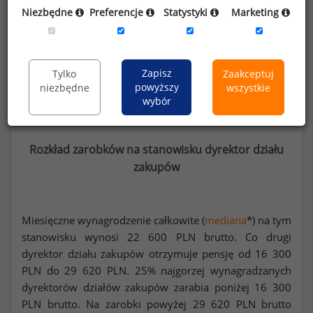
Niezbędne
Preferencje
Statystyki
Marketing
Dowiedz się więcej
Wykorzystaj kod
Zapisz
Tylko
Zaakceptuj
powyższy
niezbędne
wszystkie
wybór
Rozkład zarobków na stanowisku dyrektor działu
zakupów
Miesięczne wynagrodzenie całkowite (
mediana
*) na tym
stanowisku wynosi
22 600
PLN brutto. Co drugi
dyrektor działu zakupów otrzymuje pensję od
16 300
PLN do
29 620
PLN. 25% najgorzej wynagradzanych
dyrektorów działów zakupów zarabia poniżej
16 300
PLN brutto. Na zarobki powyżej
29 620
PLN brutto