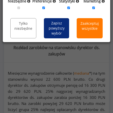
Niezbędne
Preferencje
Statystyki
Marketing
Dowiedz się więcej
Wykorzystaj kod
Zapisz
Tylko
Zaakceptuj
powyższy
niezbędne
wszystkie
wybór
Rozkład zarobków na stanowisku dyrektor ds.
zakupów
Miesięczne wynagrodzenie całkowite (
mediana
*) na tym
stanowisku wynosi
22 600
PLN brutto. Co drugi
dyrektor ds. zakupów otrzymuje pensję od
16 300
PLN
do
29 620
PLN. 25% najgorzej wynagradzanych
dyrektorów ds. zakupów zarabia poniżej
16 300
PLN
brutto. Na zarobki powyżej
29 620
PLN brutto może
liczyć grupa 25% najlepiej opłacanych dyrektorów ds.