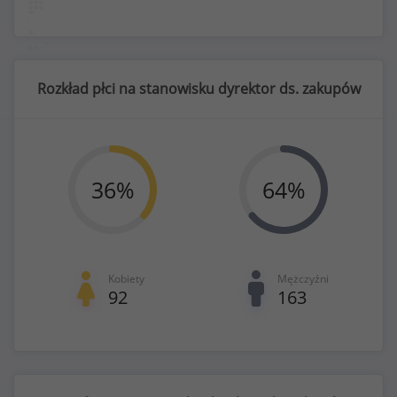
Rozkład płci na stanowisku dyrektor ds. zakupów
36
%
64
%
Kobiety
Mężczyźni
92
163