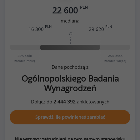
PLN
22 600
mediana
PLN
PLN
16 300
29 620
25%
osób
25%
osób
zarabia mniej
zarabia więcej
Dane pochodzą z
Ogólnopolskiego Badania
Wynagrodzeń
Dołącz do
2 444 392
ankietowanych
Sprawdź, ile powinieneś zarabiać
Nie wszyscy zatrudnieni na tym samym stanowisku