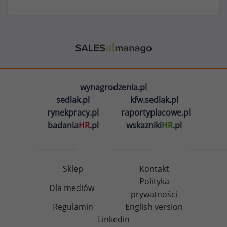
wynagrodzenia.pl
sedlak.pl
kfw.sedlak.pl
rynekpracy.pl
raportyplacowe.pl
badania
HR
.pl
wskazniki
HR
.pl
Sklep
Kontakt
Polityka
Dla mediów
prywatności
Regulamin
English version
Linkedin