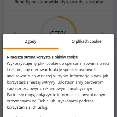
Benefity na stanowisku dyrektor ds. zakupów
67
%
Zgody
O plikach cookie
Niniejsza strona korzysta z plików cookie
samochód osobowy do użytku prywatnego
Wykorzystujemy pliki cookie do spersonalizowania treści
i reklam, aby oferować funkcje społecznościowe i
analizować ruch w naszej witrynie. Informacje o tym, jak
korzystasz z naszej witryny, udostępniamy partnerom
społecznościowym, reklamowym i analitycznym.
Poszukujesz szczegółowych danych o
Partnerzy mogą połączyć te informacje z innymi danymi
wynagrodzeniach
dyrektorów ds. zakupów
otrzymanymi od Ciebie lub uzyskanymi podczas
lub na innych stanowiskach?
korzystania z ich usług.