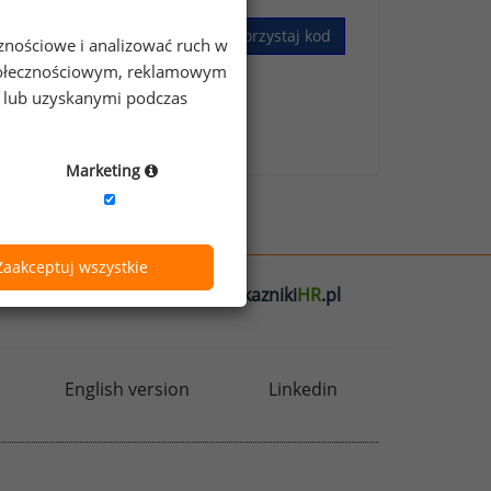
Wykorzystaj kod
cznościowe i analizować ruch w
 społecznościowym, reklamowym
e lub uzyskanymi podczas
skim Badaniu Wynagrodzeń
.
Marketing
Zaakceptuj wszystkie
l
badania
HR
.pl
wskazniki
HR
.pl
English version
Linkedin