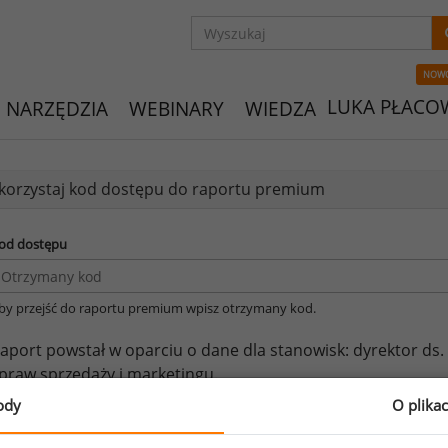
NOW
LUKA PŁACO
NARZĘDZIA
WEBINARY
WIEDZA
orzystaj kod dostępu do raportu premium
od dostępu
by przejść do raportu premium wpisz otrzymany kod.
aport powstał w oparciu o dane dla stanowisk:
dyrektor ds.
praw sprzedaży i marketingu.
ody
O plika
eżeli posiadasz dostęp, do pełnego raportu jednego z powy
prawdzić raporty dla pozostałych.