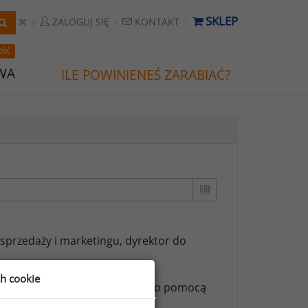
SKLEP
ZALOGUJ SIĘ
KONTAKT
OŚĆ
WA
ILE POWINIENEŚ ZARABIAĆ?
 sprzedaży i marketingu,
dyrektor do
ch cookie
ższych stanowisk możesz za jego pomocą