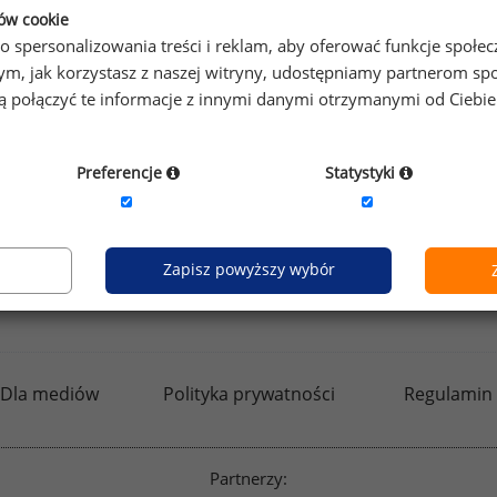
ków cookie
o spersonalizowania treści i reklam, aby oferować funkcje społe
o tym, jak korzystasz z naszej witryny, udostępniamy partnerom
gą połączyć te informacje z innymi danymi otrzymanymi od Ciebi
by otrzymać darmowy kod dostępu weź udział w
Ogólnopol
Preferencje
Statystyki
Zapisz powyższy wybór
kfw.sedlak.pl
rynekpracy.pl
raportyplacowe.p
Dla mediów
Polityka prywatności
Regulamin
Partnerzy: