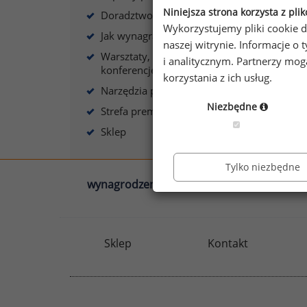
Niniejsza strona korzysta z pli
Doradztwo płacowe
Wykorzystujemy pliki cookie d
Jak wynagradzać?
naszej witrynie. Informacje 
Warsztaty, szkolenia,
i analitycznym. Partnerzy mo
A
konferencje
korzystania z ich usług.
Narzędzia płacowe
Niezbędne
Strefa premium
Sklep
Tylko niezbędne
wynagrodzenia.pl
sedlak.pl
Sklep
Kontakt