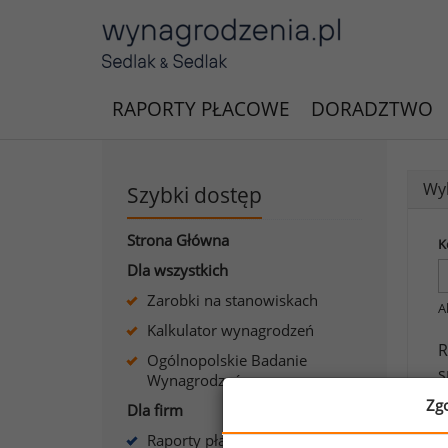
RAPORTY PŁACOWE
DORADZTWO
Wyk
Szybki dostęp
Strona Główna
K
Dla wszystkich
Zarobki na stanowiskach
A
Kalkulator wynagrodzeń
R
Ogólnopolskie Badanie
s
Wynagrodzeń
Zg
Dla firm
J
Raporty płacowe dla firm
s