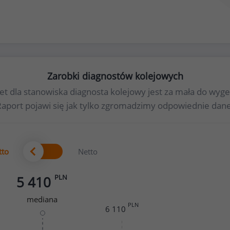
Zarobki diagnostów kolejowych
iet dla stanowiska diagnosta kolejowy jest za mała do w
Raport pojawi się jak tylko zgromadzimy odpowiednie dane
tto
Netto
PLN
5 410
mediana
PLN
6 110