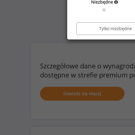
Niezbędne
Tylko niezbędne
Szczegółowe dane o wynagrod
dostępne w strefie premium p
Dowiedz się więcej