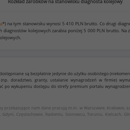
Rozkład zarobków na stanowisku diagnosta kolejowy
a
*) na tym stanowisku wynosi
5 410
PLN brutto. Co drugi diagn
 diagnostów kolejowych zarabia poniżej
5 000
PLN brutto. Na 
olejowych.
dostępniane są bezpłatnie jedynie do użytku osobistego (niekomer
 (np. doradztwo, granty, ustalanie wynagrodzeń w firmie) w
stać po wykupeniu dostępu do strefy premium portalu wynagrodze
by przekazujące nam dane pracują m.in. w Warszawie, Krakowie, Ło
, Gdyni, Częstochowie, Radomiu, Sosnowcu, Toruniu, Kielcach, Gli