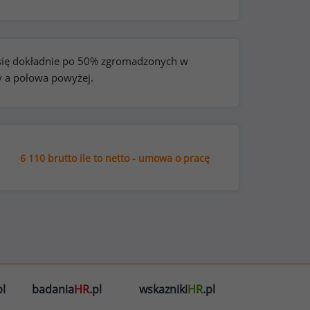
e się dokładnie po 50% zgromadzonych w
y a połowa powyżej.
6 110 brutto ile to netto - umowa o pracę
l
badania
HR
.pl
wskazniki
HR
.pl