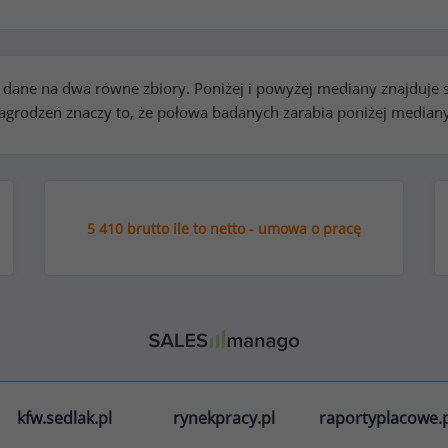
kie dane na dwa równe zbiory. Poniżej i powyżej mediany znajduj
rodzeń znaczy to, że połowa badanych zarabia poniżej median
5 410 brutto ile to netto - umowa o pracę
kfw.sedlak.pl
rynekpracy.pl
raportyplacowe.p