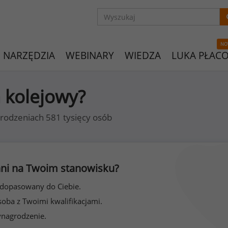
NO
NARZĘDZIA
WEBINARY
WIEDZA
LUKA PŁAC
a kolejowy?
rodzeniach 581 tysięcy osób
 inni na Twoim stanowisku?
 dopasowany do Ciebie.
soba z Twoimi kwalifikacjami.
ynagrodzenie.