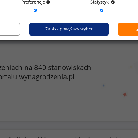
Preferencje
Statystyki
Kobiety
Mężczyźni
3
11
Zapisz powyższy wybór
zeniach na 840 stanowiskach
ortalu wynagrodzenia.pl