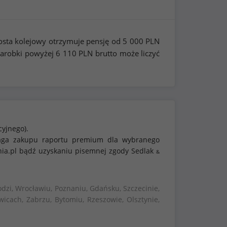
osta kolejowy otrzymuje pensję od
5 000
PLN
zarobki powyżej
6 110
PLN brutto może liczyć
cyjnego).
ymaga zakupu raportu premium dla wybranego
nia.pl bądź uzyskaniu pisemnej zgody Sedlak
&
dzi, Wrocławiu, Poznaniu, Gdańsku, Szczecinie,
wicach, Zabrzu, Bytomiu, Rzeszowie, Olsztynie,