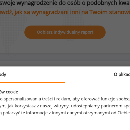
swoje wynagrodzenie do osób o podobnych kwali
wdź, jak są wynagradzani inni na Twoim stanow
Odbierz indywidualny raport
Rozkład płci na stanowisku diagnosta kolejowy
ody
O plika
ków cookie
o spersonalizowania treści i reklam, aby oferować funkcje społe
21
%
79
%
o tym, jak korzystasz z naszej witryny, udostępniamy partnerom
gą połączyć te informacje z innymi danymi otrzymanymi od Ciebi