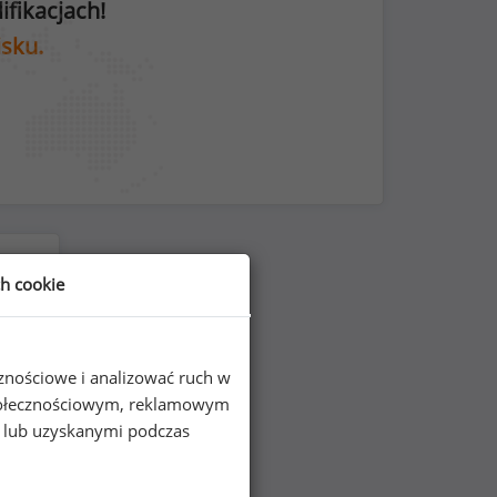
fikacjach!
isku.
ch cookie
cznościowe i analizować ruch w
 społecznościowym, reklamowym
e lub uzyskanymi podczas