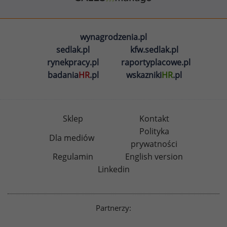
wynagrodzenia.pl
sedlak.pl
kfw.sedlak.pl
rynekpracy.pl
raportyplacowe.pl
badania
HR
.pl
wskazniki
HR
.pl
Sklep
Kontakt
Polityka
Dla mediów
prywatności
Regulamin
English version
Linkedin
Partnerzy: