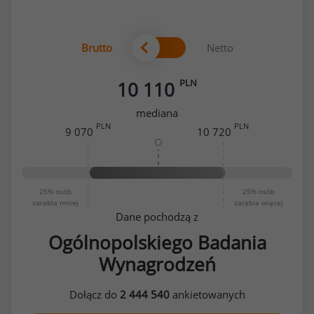
Brutto
Netto
PLN
10 110
mediana
PLN
PLN
9 070
10 720
25%
osób
25%
osób
zarabia mniej
zarabia więcej
Dane pochodzą z
Ogólnopolskiego Badania
Wynagrodzeń
Dołącz do
2 444 540
ankietowanych