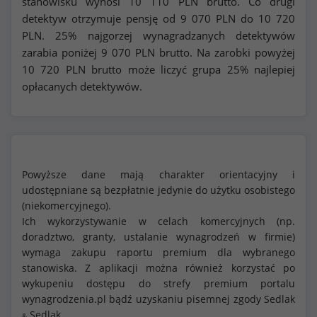
stanowisku wynosi
10 110
PLN brutto. Co drugi
detektyw otrzymuje pensję od
9 070
PLN do
10 720
PLN. 25% najgorzej wynagradzanych detektywów
zarabia poniżej
9 070
PLN brutto. Na zarobki powyżej
10 720
PLN brutto może liczyć grupa 25% najlepiej
opłacanych detektywów.
Powyższe dane mają charakter orientacyjny i
udostępniane są bezpłatnie jedynie do użytku osobistego
(niekomercyjnego).
Ich wykorzystywanie w celach komercyjnych (np.
doradztwo, granty, ustalanie wynagrodzeń w firmie)
wymaga zakupu raportu premium dla wybranego
stanowiska. Z aplikacji można również korzystać po
wykupeniu dostępu do strefy premium portalu
wynagrodzenia.pl bądź uzyskaniu pisemnej zgody Sedlak
Sedlak
&