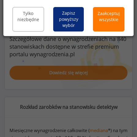
Zapisz
Tylko
Zaakceptuj
powyższy
niezbędne
wszystkie
wybór
Szczegółowe dane o wynagrodzeniach na 840
stanowiskach
dostępne w strefie premium
portalu wynagrodzenia.pl
Dowiedz się więcej
Rozkład zarobków na stanowisku detektyw
Miesięczne wynagrodzenie całkowite (
mediana
*) na tym