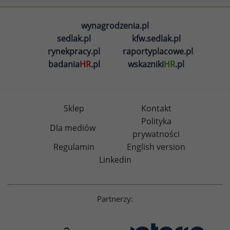
wynagrodzenia.pl
sedlak.pl
kfw.sedlak.pl
rynekpracy.pl
raportyplacowe.pl
badania
HR
.pl
wskazniki
HR
.pl
Sklep
Kontakt
Polityka
Dla mediów
prywatności
Regulamin
English version
Linkedin
Partnerzy: