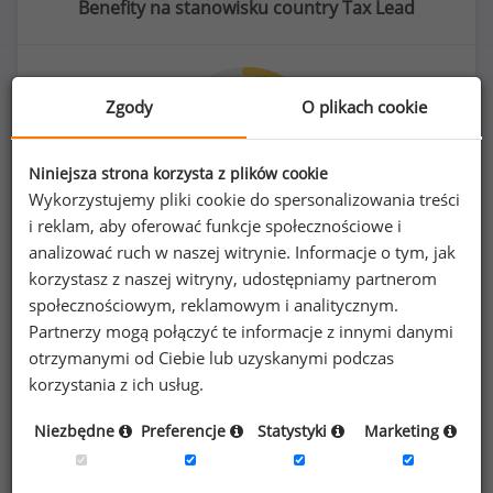
Benefity na stanowisku country Tax Lead
Zgody
O plikach cookie
72
%
Niniejsza strona korzysta z plików cookie
Wykorzystujemy pliki cookie do spersonalizowania treści
i reklam, aby oferować funkcje społecznościowe i
ubezpieczenie na życie/NNW
analizować ruch w naszej witrynie. Informacje o tym, jak
korzystasz z naszej witryny, udostępniamy partnerom
społecznościowym, reklamowym i analitycznym.
Partnerzy mogą połączyć te informacje z innymi danymi
otrzymanymi od Ciebie lub uzyskanymi podczas
korzystania z ich usług.
Poszukujesz szczegółowych danych o
wynagrodzeniach
country Tax Lead
lub na
Niezbędne
Preferencje
Statystyki
Marketing
innych stanowiskach?