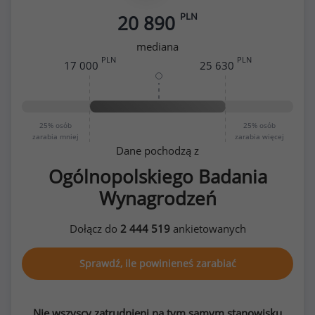
PLN
20 890
mediana
PLN
PLN
17 000
25 630
25%
osób
25%
osób
zarabia mniej
zarabia więcej
Dane pochodzą z
Ogólnopolskiego Badania
Wynagrodzeń
Dołącz do
2 444 519
ankietowanych
Sprawdź, ile powinieneś zarabiać
Nie wszyscy zatrudnieni na tym samym stanowisku