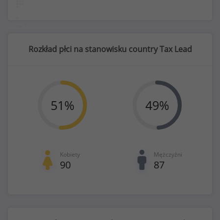
Rozkład płci na stanowisku country Tax Lead
51
%
49
%
Kobiety
Mężczyźni
90
87