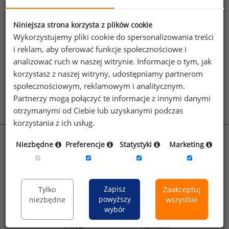
Jeżeli posiadasz dostęp, do pełnego raportu
jednego z powyższych stanowisk możesz za
jego pomocą sprawdzić raporty dla
Niniejsza strona korzysta z plików cookie
Wykorzystujemy pliki cookie do spersonalizowania treści
pozostałych.
i reklam, aby oferować funkcje społecznościowe i
Wykorzystaj kod
analizować ruch w naszej witrynie. Informacje o tym, jak
korzystasz z naszej witryny, udostępniamy partnerom
Aby otrzymać darmowy kod dostępu weź udział
społecznościowym, reklamowym i analitycznym.
w
Ogólnopolskim Badaniu Wynagrodzeń
.
Partnerzy mogą połączyć te informacje z innymi danymi
otrzymanymi od Ciebie lub uzyskanymi podczas
korzystania z ich usług.
wynagrodzenia.pl
Niezbędne
Preferencje
Statystyki
Marketing
sedlak.pl
kfw.sedlak.pl
rynekpracy.pl
raportyplacowe.pl
badania
HR
.pl
wskazniki
HR
.pl
Zapisz
Tylko
Zaakceptuj
powyższy
niezbędne
wszystkie
wybór
Sklep
Kontakt