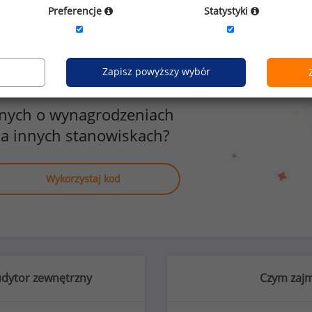
Preferencje
Statystyki
Zapisz powyższy wybór
anych o wynagrodzeniach
a innych stanowiskach?
Wykorzystaj kod
udytor zewnętrzny
Czym zajm