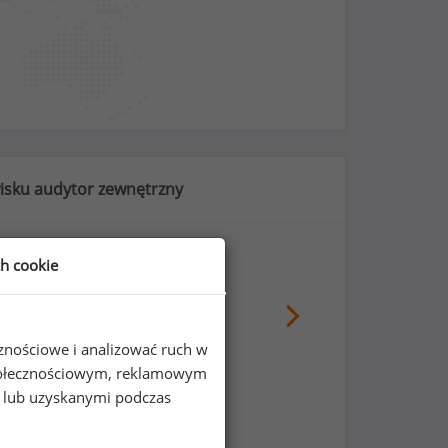
isku audytor zewnętrzny
ch cookie
70
%
cznościowe i analizować ruch w
 społecznościowym, reklamowym
e lub uzyskanymi podczas
nie i do klubów fitness