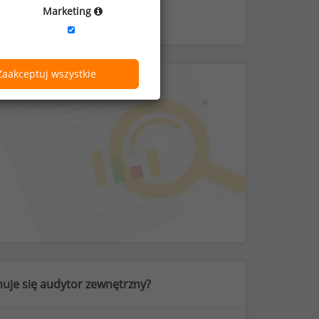
Marketing
Zaakceptuj wszystkie
uje się audytor zewnętrzny?