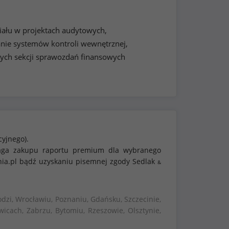
iału w projektach audytowych,
anie systemów kontroli wewnętrznej,
ych sekcji sprawozdań finansowych
cyjnego).
ymaga zakupu raportu premium dla wybranego
nia.pl bądź uzyskaniu pisemnej zgody Sedlak
&
dzi, Wrocławiu, Poznaniu, Gdańsku, Szczecinie,
wicach, Zabrzu, Bytomiu, Rzeszowie, Olsztynie,