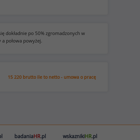
e się dokładnie po 50% zgromadzonych w
y a połowa powyżej.
15 220 brutto ile to netto - umowa o pracę
l
badania
HR
.pl
wskazniki
HR
.pl