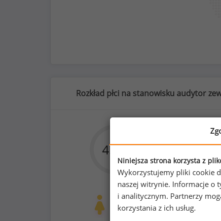
Rozkład płci na stanowisku audytor ze
Zg
45
%
55
70
%
Niniejsza strona korzysta z pli
Wykorzystujemy pliki cookie d
naszej witrynie. Informacje 
i analitycznym. Partnerzy mo
prywatna opieka medyczna dla pracow
Kobiety
Mężc
korzystania z ich usług.
54
67