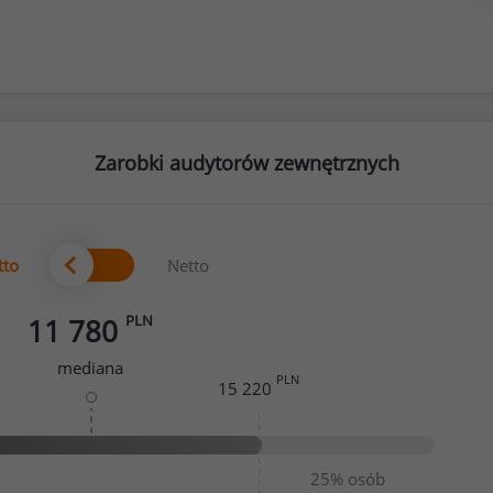
Zarobki audytorów zewnętrznych
tto
Netto
PLN
11 780
mediana
PLN
15 220
25%
osób