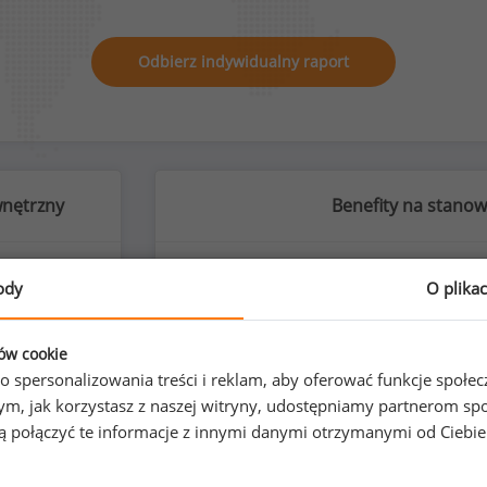
Odbierz indywidualny raport
wnętrzny
Benefity na stanow
ody
O plika
%
ków cookie
o spersonalizowania treści i reklam, aby oferować funkcje społe
o tym, jak korzystasz z naszej witryny, udostępniamy partnerom
gą połączyć te informacje z innymi danymi otrzymanymi od Ciebi
nika
karnety na siłow
zyźni