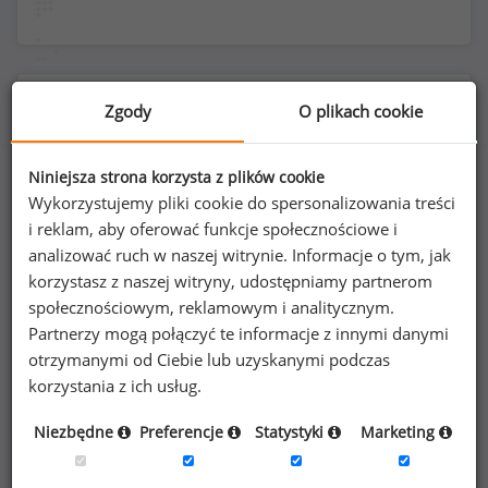
Rozkład płci na stanowisku asystent prokuratora
Zgody
O plikach cookie
Niniejsza strona korzysta z plików cookie
Wykorzystujemy pliki cookie do spersonalizowania treści
79
%
21
%
i reklam, aby oferować funkcje społecznościowe i
analizować ruch w naszej witrynie. Informacje o tym, jak
korzystasz z naszej witryny, udostępniamy partnerom
społecznościowym, reklamowym i analitycznym.
Partnerzy mogą połączyć te informacje z innymi danymi
Kobiety
Mężczyźni
otrzymanymi od Ciebie lub uzyskanymi podczas
42
11
korzystania z ich usług.
Niezbędne
Preferencje
Statystyki
Marketing