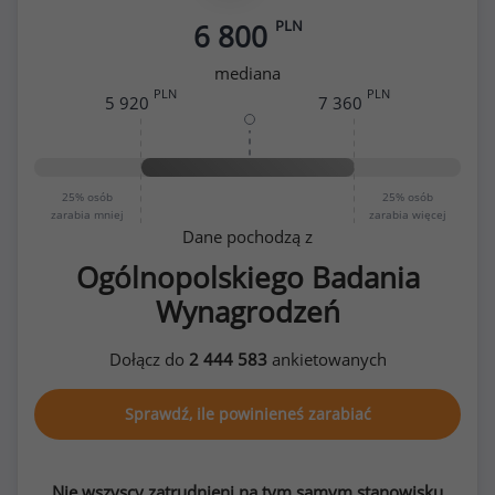
PLN
6 800
mediana
PLN
PLN
5 920
7 360
25%
osób
25%
osób
zarabia mniej
zarabia więcej
Dane pochodzą z
Ogólnopolskiego Badania
Wynagrodzeń
Dołącz do
2 444 583
ankietowanych
Sprawdź, ile powinieneś zarabiać
Nie wszyscy zatrudnieni na tym samym stanowisku