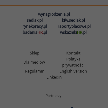
wynagrodzenia.pl
sedlak.pl
kfw.sedlak.pl
rynekpracy.pl
raportyplacowe.pl
badania
HR
.pl
wskazniki
HR
.pl
Sklep
Kontakt
Polityka
Dla mediów
prywatności
Regulamin
English version
Linkedin
Partnerzy: