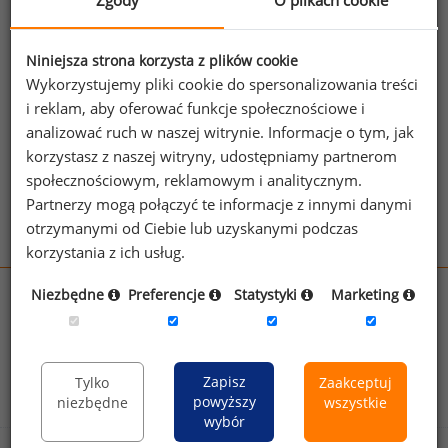
Zgody
O plikach cookie
Jeżeli posiadasz dostęp, do pełnego raportu
jednego z powyższych stanowisk możesz za
Niniejsza strona korzysta z plików cookie
jego pomocą sprawdzić raporty dla
Wykorzystujemy pliki cookie do spersonalizowania treści
pozostałych.
i reklam, aby oferować funkcje społecznościowe i
analizować ruch w naszej witrynie. Informacje o tym, jak
Wykorzystaj kod
korzystasz z naszej witryny, udostępniamy partnerom
społecznościowym, reklamowym i analitycznym.
Aby otrzymać darmowy kod dostępu weź udział
Partnerzy mogą połączyć te informacje z innymi danymi
w
Ogólnopolskim Badaniu Wynagrodzeń
.
otrzymanymi od Ciebie lub uzyskanymi podczas
korzystania z ich usług.
Niezbędne
Preferencje
Statystyki
Marketing
wynagrodzenia.pl
sedlak.pl
kfw.sedlak.pl
rynekpracy.pl
raportyplacowe.pl
badania
HR
.pl
wskazniki
HR
.pl
Zapisz
Tylko
Zaakceptuj
powyższy
niezbędne
wszystkie
wybór