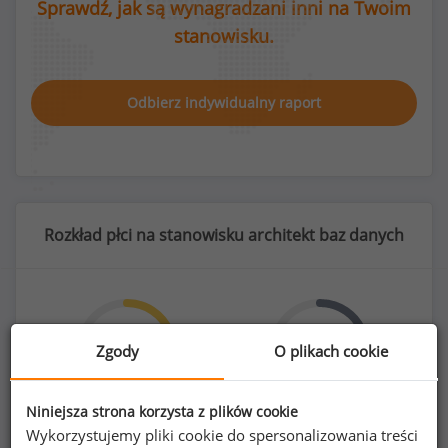
Sprawdź, jak są wynagradzani inni na Twoim
stanowisku.
Odbierz indywidualny raport
Rozkład płci na stanowisku architekt baz danych
37
%
63
%
Zgody
O plikach cookie
Niniejsza strona korzysta z plików cookie
Wykorzystujemy pliki cookie do spersonalizowania treści