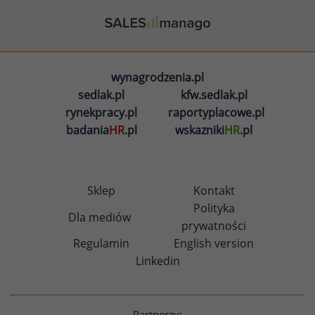
wynagrodzenia.pl
sedlak.pl
kfw.sedlak.pl
rynekpracy.pl
raportyplacowe.pl
badania
HR
.pl
wskazniki
HR
.pl
Sklep
Kontakt
Polityka
Dla mediów
prywatności
Regulamin
English version
Linkedin
Partnerzy: