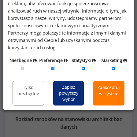
Kobiety
Mężczyźni
i reklam, aby oferować funkcje społecznościowe i
11
19
analizować ruch w naszej witrynie. Informacje o tym, jak
korzystasz z naszej witryny, udostępniamy partnerom
społecznościowym, reklamowym i analitycznym.
Partnerzy mogą połączyć te informacje z innymi danymi
otrzymanymi od Ciebie lub uzyskanymi podczas
korzystania z ich usług.
Szczegółowe dane o wynagrodzeniach na 840
stanowiskach
dostępne w strefie premium
Niezbędne
Preferencje
Statystyki
Marketing
portalu wynagrodzenia.pl
Dowiedz się więcej
Zapisz
Tylko
Zaakceptuj
powyższy
niezbędne
wszystkie
wybór
Rozkład zarobków na stanowisku architekt baz
danych