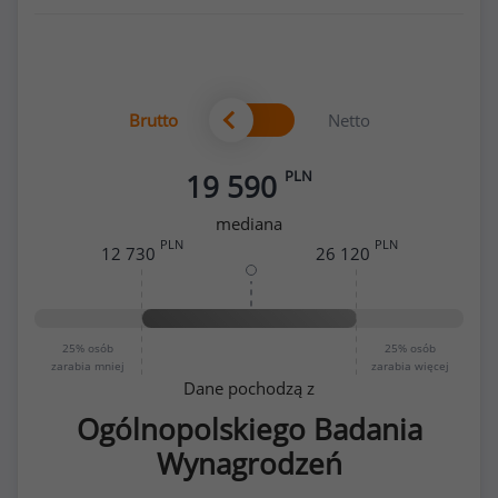
Brutto
Netto
PLN
19 590
mediana
PLN
PLN
12 730
26 120
25%
osób
25%
osób
zarabia mniej
zarabia więcej
Dane pochodzą z
Ogólnopolskiego Badania
Wynagrodzeń