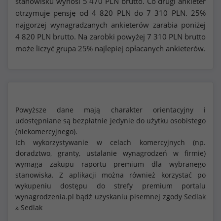
stanowisku wynosi
5 470
PLN brutto. Co drugi ankieter
otrzymuje pensję od
4 820
PLN do
7 310
PLN. 25%
najgorzej wynagradzanych ankieterów zarabia poniżej
4 820
PLN brutto. Na zarobki powyżej
7 310
PLN brutto
może liczyć grupa 25% najlepiej opłacanych ankieterów.
Powyższe dane mają charakter orientacyjny i
udostępniane są bezpłatnie jedynie do użytku osobistego
(niekomercyjnego).
Ich wykorzystywanie w celach komercyjnych (np.
doradztwo, granty, ustalanie wynagrodzeń w firmie)
wymaga zakupu raportu premium dla wybranego
stanowiska. Z aplikacji można również korzystać po
wykupeniu dostępu do strefy premium portalu
wynagrodzenia.pl bądź uzyskaniu pisemnej zgody Sedlak
Sedlak
&