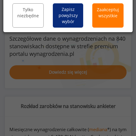
Zapisz
Tylko
Zaakceptuj
powyższy
niezbędne
wszystkie
wybór
Szczegółowe dane o wynagrodzeniach na 840
stanowiskach
dostępne w strefie premium
portalu wynagrodzenia.pl
Dowiedz się więcej
Rozkład zarobków na stanowisku ankieter
Miesięczne wynagrodzenie całkowite (
mediana
*) na tym