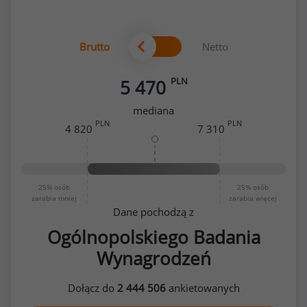
Brutto
Netto
PLN
5 470
mediana
PLN
PLN
4 820
7 310
25%
osób
25%
osób
zarabia mniej
zarabia więcej
Dane pochodzą z
Ogólnopolskiego Badania
Wynagrodzeń
Dołącz do
2 444 506
ankietowanych