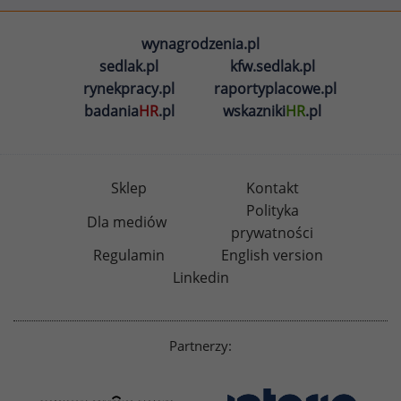
wynagrodzenia.pl
sedlak.pl
kfw.sedlak.pl
rynekpracy.pl
raportyplacowe.pl
badania
HR
.pl
wskazniki
HR
.pl
Sklep
Kontakt
Polityka
Dla mediów
prywatności
Regulamin
English version
Linkedin
Partnerzy: