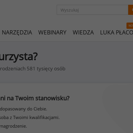
NO
NARZĘDZIA
WEBINARY
WIEDZA
LUKA PŁAC
urzysta?
rodzeniach 581 tysięcy osób
 inni na Twoim stanowisku?
 dopasowany do Ciebie.
soba z Twoimi kwalifikacjami.
ynagrodzenie.