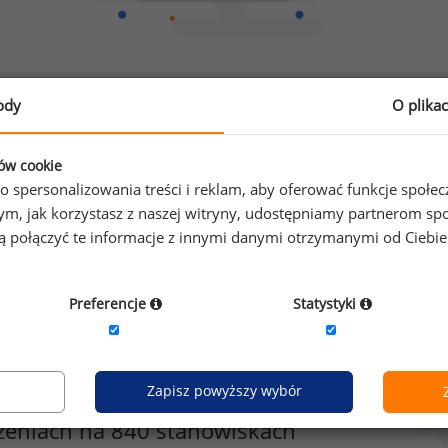
Chcesz porównać swoje zarobki z innymi?
ody
O plika
Sprawdź ile powinieneś zarabiać
ków cookie
o spersonalizowania treści i reklam, aby oferować funkcje społe
o tym, jak korzystasz z naszej witryny, udostępniamy partnerom
gą połączyć te informacje z innymi danymi otrzymanymi od Ciebi
Preferencje
Statystyki
Zapisz powyższy wybór
zeniach na 840 stanowiskach