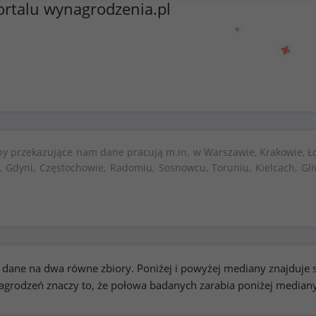
ortalu wynagrodzenia.pl
by przekazujące nam dane pracują m.in. w Warszawie, Krakowie, Ło
, Gdyni, Częstochowie, Radomiu, Sosnowcu, Toruniu, Kielcach, Gli
kie dane na dwa równe zbiory. Poniżej i powyżej mediany znajduj
rodzeń znaczy to, że połowa badanych zarabia poniżej median