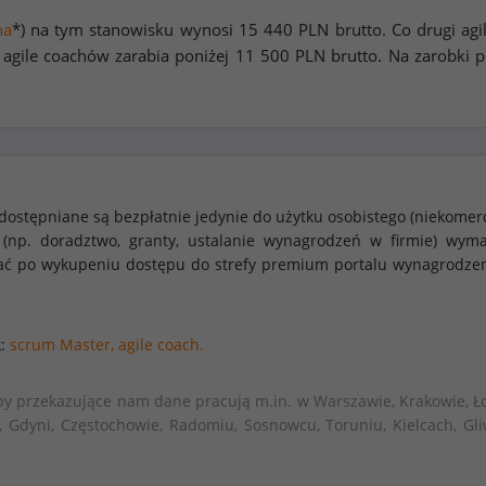
na
*) na tym stanowisku wynosi
15 440
PLN brutto. Co drugi ag
agile coachów zarabia poniżej
11 500
PLN brutto. Na zarobki 
dostępniane są bezpłatnie jedynie do użytku osobistego (niekomer
 (np. doradztwo, granty, ustalanie wynagrodzeń w firmie) w
stać po wykupeniu dostępu do strefy premium portalu wynagrodze
k:
scrum Master,
agile coach.
by przekazujące nam dane pracują m.in. w Warszawie, Krakowie, Ło
, Gdyni, Częstochowie, Radomiu, Sosnowcu, Toruniu, Kielcach, Gli