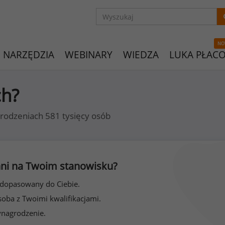
NO
NARZĘDZIA
WEBINARY
WIEDZA
LUKA PŁAC
ch?
rodzeniach 581 tysięcy osób
 inni na Twoim stanowisku?
 dopasowany do Ciebie.
soba z Twoimi kwalifikacjami.
ynagrodzenie.