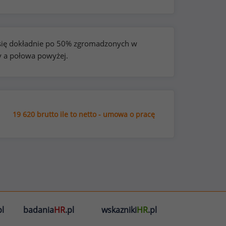
e się dokładnie po 50% zgromadzonych w
y a połowa powyżej.
19 620 brutto ile to netto - umowa o pracę
l
badania
HR
.pl
wskazniki
HR
.pl