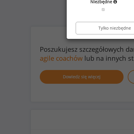
Niezbędne
Tylko niezbędne
Poszukujesz szczegółowych d
agile coachów
lub na innych s
Dowiedz się więcej