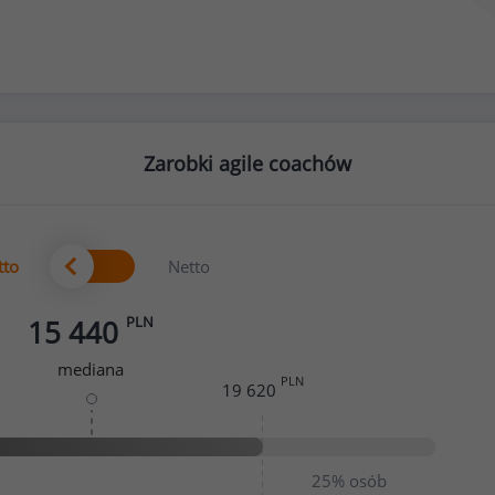
Zarobki agile coachów
tto
Netto
PLN
15 440
mediana
PLN
19 620
25%
osób