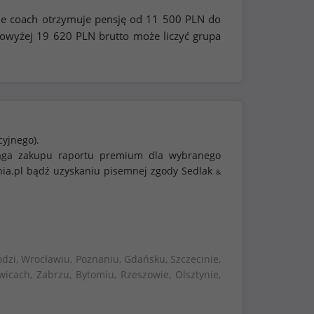
ile coach otrzymuje pensję od
11 500
PLN do
powyżej
19 620
PLN brutto może liczyć grupa
cyjnego).
ymaga zakupu raportu premium dla wybranego
nia.pl bądź uzyskaniu pisemnej zgody Sedlak
&
dzi, Wrocławiu, Poznaniu, Gdańsku, Szczecinie,
wicach, Zabrzu, Bytomiu, Rzeszowie, Olsztynie,