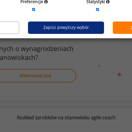
Preferencje
Statystyki
Zapisz powyższy wybór
anych o wynagrodzeniach
tanowiskach?
Wykorzystaj kod
Rozkład zarobków na stanowisku agile coach