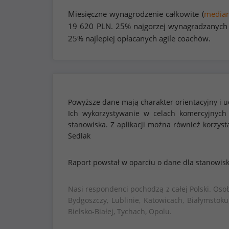
Miesięczne wynagrodzenie całkowite (
media
19 620
PLN. 25% najgorzej wynagradzanych 
25% najlepiej opłacanych agile coachów.
Powyższe dane mają charakter orientacyjny i u
Ich wykorzystywanie w celach komercyjnych
stanowiska. Z aplikacji można również korzy
Sedlak
Raport powstał w oparciu o dane dla stanowis
Nasi respondenci pochodzą z całej Polski. Oso
Bydgoszczy, Lublinie, Katowicach, Białymstoku
Bielsko-Białej, Tychach, Opolu.