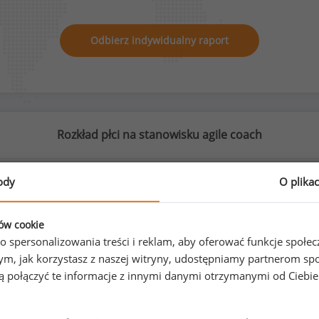
Odbierz indywidualny raport
Rozkład płci na stanowisku agile coach
ody
O plika
59
%
41
%
ków cookie
o spersonalizowania treści i reklam, aby oferować funkcje społe
o tym, jak korzystasz z naszej witryny, udostępniamy partnerom
gą połączyć te informacje z innymi danymi otrzymanymi od Ciebi
Kobiety
Mężczyźni
148
104