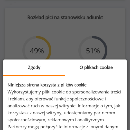
Rozkład płci na stanowisku adiunkt
49
%
51
%
Zgody
O plikach cookie
Kobiety
Mężczyźni
284
297
Niniejsza strona korzysta z plików cookie
Wykorzystujemy pliki cookie do spersonalizowania treści
i reklam, aby oferować funkcje społecznościowe i
analizować ruch w naszej witrynie. Informacje o tym, jak
korzystasz z naszej witryny, udostępniamy partnerom
społecznościowym, reklamowym i analitycznym.
Benefity na stanowisku adiunkt
Partnerzy mogą połączyć te informacje z innymi danymi