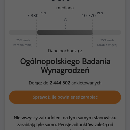
mediana
PLN
PLN
7 330
10 770
25%
osób
25%
osób
zarabia mniej
zarabia więcej
Dane pochodzą z
Ogólnopolskiego Badania
Wynagrodzeń
Dołącz do
2 444 502
ankietowanych
Sprawdź, ile powinieneś zarabiać
Nie wszyscy zatrudnieni na tym samym stanowisku
zarabiają tyle samo. Pensje adiunktów zależą od