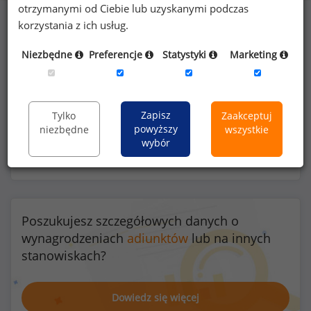
otrzymanymi od Ciebie lub uzyskanymi podczas
korzystania z ich usług.
39
%
Niezbędne
Preferencje
Statystyki
Marketing
Zapisz
Tylko
Zaakceptuj
możliwość pracy zdalnej
powyższy
niezbędne
wszystkie
wybór
Poszukujesz szczegółowych danych o
wynagrodzeniach
adiunktów
lub na innych
stanowiskach?
Dowiedz się więcej