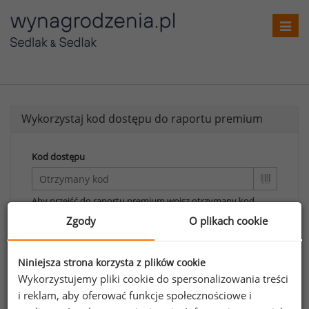
Toggl
navig
Wykorzystaj kod dostępu do raportu premium
Kod dostępu
Aby przejść do raportu premium wpisz otrzymany kod.
Zgody
O plikach cookie
Wykorzystaj kod
Aby otrzymać darmowy kod dostępu weź udział
Niniejsza strona korzysta z plików cookie
w
Ogólnopolskim Badaniu Wynagrodzeń
.
Wykorzystujemy pliki cookie do spersonalizowania treści
i reklam, aby oferować funkcje społecznościowe i