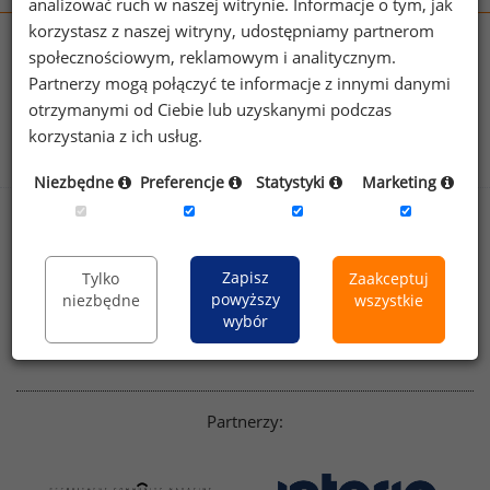
analizować ruch w naszej witrynie. Informacje o tym, jak
korzystasz z naszej witryny, udostępniamy partnerom
wynagrodzenia.pl
społecznościowym, reklamowym i analitycznym.
sedlak.pl
kfw.sedlak.pl
Partnerzy mogą połączyć te informacje z innymi danymi
rynekpracy.pl
raportyplacowe.pl
otrzymanymi od Ciebie lub uzyskanymi podczas
badania
HR
.pl
wskazniki
HR
.pl
korzystania z ich usług.
Niezbędne
Preferencje
Statystyki
Marketing
Sklep
Kontakt
Polityka
Dla mediów
Zapisz
Tylko
Zaakceptuj
prywatności
powyższy
niezbędne
wszystkie
Regulamin
English version
wybór
Linkedin
Partnerzy: