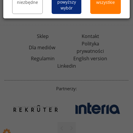
powyższy
niezbędne
wszystkie
rynekpracy.pl
raportyplacowe.pl
wybór
badania
HR
.pl
wskazniki
HR
.pl
Sklep
Kontakt
Polityka
Dla mediów
prywatności
Regulamin
English version
Linkedin
Partnerzy: