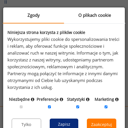
II
Nowe tendencje w wynagradzaniu amerykańskich
Zgody
O plikach cookie
prezesów
Niniejsza strona korzysta z plików cookie
Najnowsze tendencje w wynagradzaniu akcjami
Wykorzystujemy pliki cookie do spersonalizowania treści
i reklam, aby oferować funkcje społecznościowe i
Systemy wynagradzania na przykładnie
analizować ruch w naszej witrynie. Informacje o tym, jak
poszczególnych firm. Sposoby wynagradzania wyższej
korzystasz z naszej witryny, udostępniamy partnerom
kadry menedżerskiej. Regulacje prawne w Polsce i na
społecznościowym, reklamowym i analitycznym.
świecie.
Partnerzy mogą połączyć te informacje z innymi danymi
otrzymanymi od Ciebie lub uzyskanymi podczas
korzystania z ich usług.
Przejdź do aktualnych artykułów
Niezbędne
Preferencje
Statystyki
Marketing
wynagrodzenia.pl
sedlak.pl
kfw.sedlak.pl
Zapisz
Tylko
Zaakceptuj