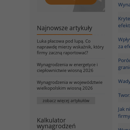
Wyna
Kryt
efekt
Najnowsze artykuły
Wpły
Luka płacowa pod lupą. Co
za ef
naprawdę mierzy wskaźnik, który
firmy zaczną raportować?
Porów
Wynagrodzenia w energetyce i
grani
ciepłownictwie wiosną 2026
Wady 
Wynagrodzenia w województwie
wielkopolskim wiosną 2026
Twor
zobacz więcej artykułów
Jak n
firm
Kalkulator
wynagrodzeń
Wyna