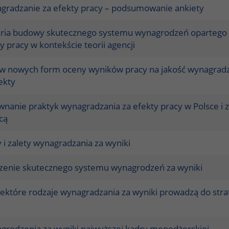
gradzanie za efekty pracy – podsumowanie ankiety
eria budowy skutecznego systemu wynagrodzeń opartego
y pracy w kontekście teorii agencji
w nowych form oceny wyników pracy na jakość wynagrad
ekty
nanie praktyk wynagradzania za efekty pracy w Polsce i 
cą
i zalety wynagradzania za wyniki
zenie skutecznego systemu wynagrodzeń za wyniki
iektóre rodzaje wynagradzania za wyniki prowadzą do stra
y
grodzenia za wyniki najwyższej kadry menedżerskiej