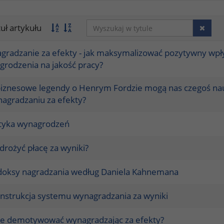
tuł artykułu
gradzanie za efekty - jak maksymalizować pozytywny wp
grodzenia na jakość pracy?
biznesowe legendy o Henrym Fordzie mogą nas czegoś na
agradzaniu za efekty?
ityka wynagrodzeń
drożyć płacę za wyniki?
doksy nagradzania według Daniela Kahnemana
nstrukcja systemu wynagradzania za wyniki
nie demotywować wynagradzając za efekty?