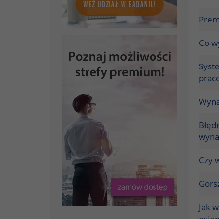
Prem
Co w
Syste
praco
Wyna
Błęd
wyna
Czy w
Gorsz
Jak 
osie