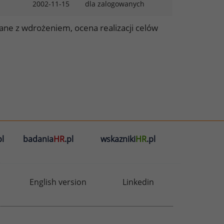
2002-11-15
dla zalogowanych
ne z wdrożeniem, ocena realizacji celów
m
l
badania
HR
.pl
wskazniki
HR
.pl
English version
Linkedin