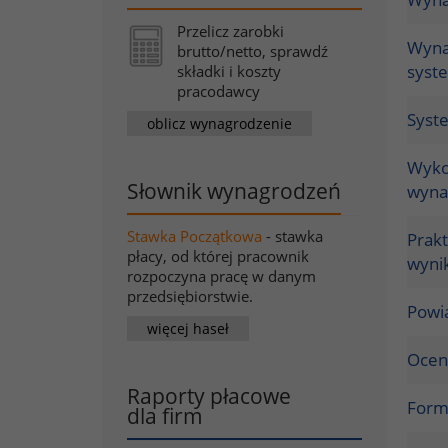
Przelicz zarobki
Wyna
brutto/netto, sprawdź
syst
składki i koszty
pracodawcy
Syst
oblicz wynagrodzenie
Wykor
Słownik wynagrodzeń
wyna
Stawka Początkowa
- stawka
Prak
płacy, od której pracownik
wyni
rozpoczyna pracę w danym
przedsiębiorstwie.
Powi
więcej haseł
Ocen
Raporty płacowe
Form
dla firm