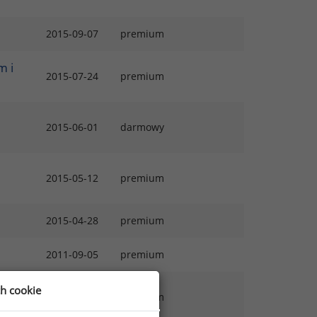
2015-09-07
premium
m i
2015-07-24
premium
2015-06-01
darmowy
2015-05-12
premium
2015-04-28
premium
2011-09-05
premium
emu
ch cookie
2010-08-23
premium