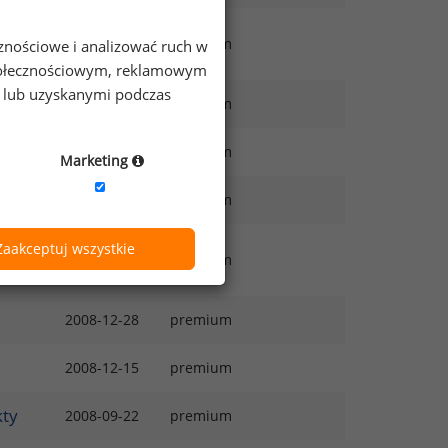
2010-07-05
premium
cznościowe i analizować ruch w
 społecznościowym, reklamowym
e lub uzyskanymi podczas
2010-06-28
premium
2010-05-31
premium
Marketing
2010-04-19
premium
ich
Zaakceptuj wszystkie
2009-04-21
premium
2008-12-28
premium
2008-12-15
premium
kty
2008-09-22
premium