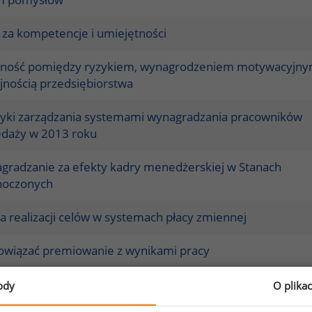
 za kompetencje i umiejętności
żność pomiędzy ryzykiem, wynagrodzeniem motywacyjny
jnością przedsiębiorstwa
tyki zarządzania systemami wynagradzania pracowników
edaży w 2013 roku
gradzanie za efekty kadry menedżerskiej w Stanach
noczonych
 realizacji celów w systemach płacy zmiennej
powiązać premiowanie z wynikami pracy
lemy związane z wdrażaniem oraz funkcjonowaniem syst
ody
O plika
rodzeń za wyniki - część I