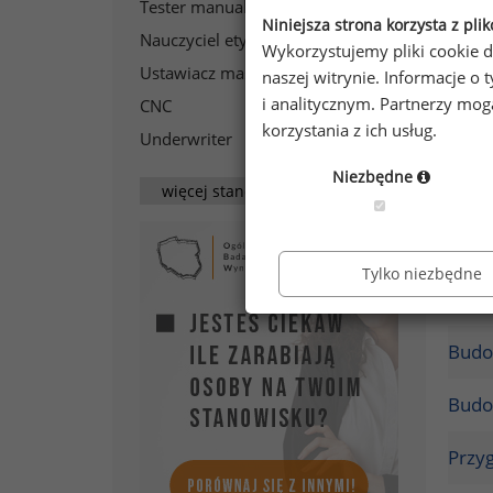
Tester manualny
10110 PLN
Niniejsza strona korzysta z pli
W ja
Nauczyciel etyki
6970 PLN
Wykorzystujemy pliki cookie d
wyna
Ustawiacz maszyn
7340 PLN
naszej witrynie. Informacje 
i analitycznym. Partnerzy mo
CNC
10 za
korzystania z ich usług.
Underwriter
10610 PLN
Nowe
Niezbędne
więcej stanowisk
Zarz
Wyna
Tylko niezbędne
spół
Budo
Budo
Przy