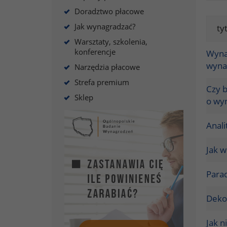
Doradztwo płacowe
Jak wynagradzać?
ty
Warsztaty, szkolenia,
konferencje
Wyna
wyna
Narzędzia płacowe
Strefa premium
Czy 
Sklep
o wyn
Anal
Jak w
Para
Deko
Jak 