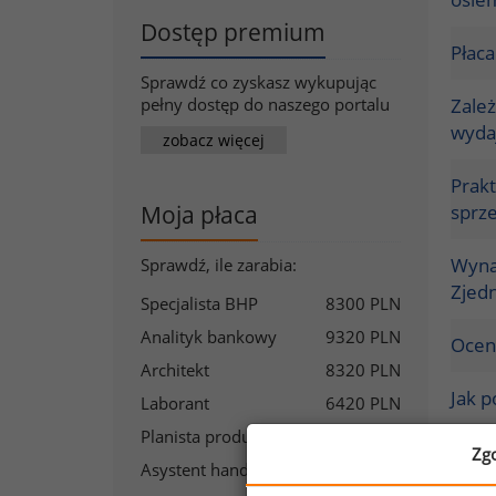
Dostęp premium
Płaca
Sprawdź co zyskasz wykupując
pełny dostęp do naszego portalu
Zale
wyda
zobacz więcej
Prak
Moja płaca
sprz
Wyna
Sprawdź, ile zarabia:
Zjed
Specjalista BHP
8300 PLN
Analityk bankowy
9320 PLN
Ocena
Architekt
8320 PLN
Jak 
Laborant
6420 PLN
Planista produkcyjny
8200 PLN
Prob
Zg
Asystent handlowy
6540 PLN
wynag