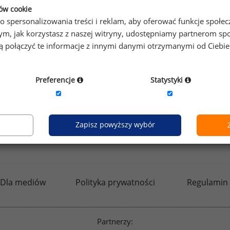
ków cookie
o spersonalizowania treści i reklam, aby oferować funkcje społe
o tym, jak korzystasz z naszej witryny, udostępniamy partnerom
gą połączyć te informacje z innymi danymi otrzymanymi od Ciebi
Preferencje
Statystyki
Zapisz powyższy wybór
kfw.sedlak.pl
rynekpracy.pl
raportyplacowe.p
Dla mediów
Polityka prywatności
Regulamin
Partnerzy: