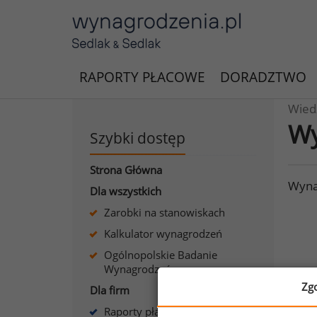
RAPORTY PŁACOWE
DORADZTWO
Wied
Wy
Szybki dostęp
Strona Główna
Wyna
Dla wszystkich
Zarobki na stanowiskach
Kalkulator wynagrodzeń
Ogólnopolskie Badanie
Wynagrodzeń
Zg
Dla firm
Raporty płacowe dla firm