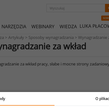
NOW
LUKA PŁACO
NARZĘDZIA
WEBINARY
WIEDZA
za
>
Artykuły
>
Sposoby wynagradzania
>
Wynagradzanie 
nagradzanie za wkład
gradzanie za wkład pracy, słabe i mocne strony zadanio
ody
O plika