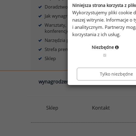
Niniejsza strona korzysta z pli
Doradztwo płacowe
Wykorzystujemy pliki cookie d
Jak wynagradzać?
naszej witrynie. Informacje 
Warsztaty, szkolenia,
i analitycznym. Partnerzy mo
konferencje
korzystania z ich usług.
Narzędzia płacowe
Niezbędne
Strefa premium
Sklep
Tylko niezbędne
wynagrodzenia.pl
sedlak.pl
Sklep
Kontakt