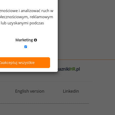
cznościowe i analizować ruch w
 społecznościowym, reklamowym
e lub uzyskanymi podczas
Marketing
Zaakceptuj wszystkie
l
badania
HR
.pl
wskazniki
HR
.pl
English version
Linkedin