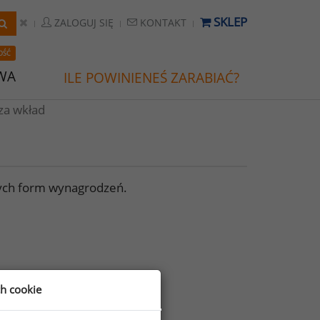
SKLEP
ZALOGUJ SIĘ
KONTAKT
OŚĆ
WA
ILE POWINIENEŚ ZARABIAĆ?
za wkład
wych form wynagrodzeń.
ch cookie