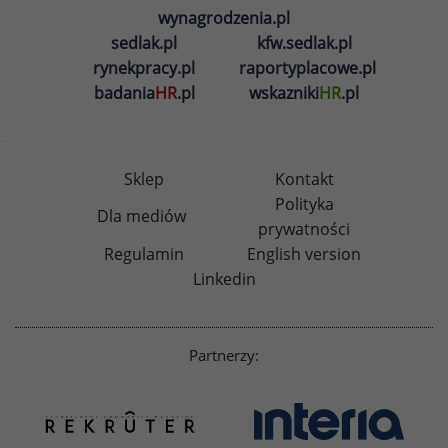
wynagrodzenia.pl
sedlak.pl
kfw.sedlak.pl
rynekpracy.pl
raportyplacowe.pl
badania
HR
.pl
wskazniki
HR
.pl
Sklep
Kontakt
Polityka
Dla mediów
prywatności
Regulamin
English version
Linkedin
Partnerzy: