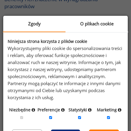
pracowników
Popularność świadczeń pozapłacowych wśród
Zgody
O plikach cookie
brytyjskich pracodawców w 2010 roku
Elastyczne programy benefitów – podstawowe
Niniejsza strona korzysta z plików cookie
informacje dla pracodawców
Wykorzystujemy pliki cookie do spersonalizowania treści
i reklam, aby oferować funkcje społecznościowe i
Świadczenia partycypacyjne szansą dla małych firm
analizować ruch w naszej witrynie. Informacje o tym, jak
korzystasz z naszej witryny, udostępniamy partnerom
Wyrzeczenie części wynagrodzenia (salary
społecznościowym, reklamowym i analitycznym.
sacrifice) jako forma współfinansowania programu
Partnerzy mogą połączyć te informacje z innymi danymi
benefitów
otrzymanymi od Ciebie lub uzyskanymi podczas
korzystania z ich usług.
Świadczenia pozapłacowe a teorie motywowania
Niezbędne
Preferencje
Statystyki
Marketing
5 alternatyw podwyżki wynagrodzenia