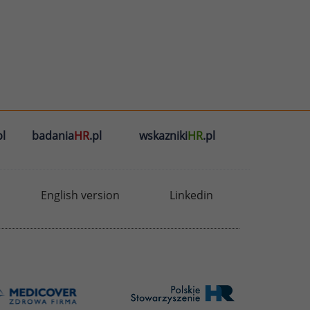
l
badania
HR
.pl
wskazniki
HR
.pl
English version
Linkedin