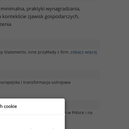
a minimalna, praktyki wynagradzania,
 kontekście zjawisk gospodarczych,
zenia
 Statements, inne przykłady z firm.
zobacz więcej
europejska i transformacja ustrojowa
ch cookie
Prognozy zmian w wynagrodzeniach w Polsce i na