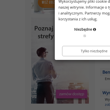
Wykorzystujemy pliki cookie d
Pła
naszej witrynie. Informacje 
Pł
i analitycznym. Partnerzy mo
ra
korzystania z ich usług.
Niezbędne
Pra
Ko
Tylko niezbędne
Nie
Wpł
Ben
Em
Wyn
Wyn
zo