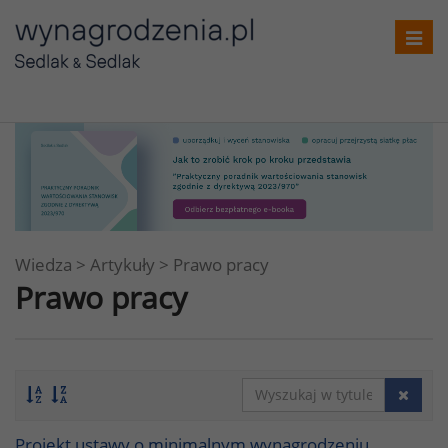
Toggl
navig
Wiedza
>
Artykuły
>
Prawo pracy
Prawo pracy
Projekt ustawy o minimalnym wynagrodzeniu