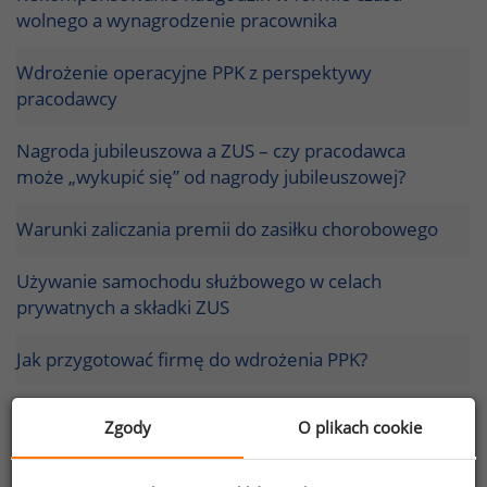
wolnego a wynagrodzenie pracownika
Wdrożenie operacyjne PPK z perspektywy
pracodawcy
Nagroda jubileuszowa a ZUS – czy pracodawca
może „wykupić się” od nagrody jubileuszowej?
Warunki zaliczania premii do zasiłku chorobowego
Używanie samochodu służbowego w celach
prywatnych a składki ZUS
Jak przygotować firmę do wdrożenia PPK?
Co należy rozumieć przez normalne
Zgody
O plikach cookie
wynagrodzenie za nadgodziny?