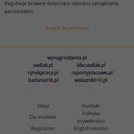
Regulacje prawne dotyczące obszaru zarządzania
personelem.
Przejdź do archiwum
wynagrodzenia.pl
sedlak.pl
kfw.sedlak.pl
rynekpracy.pl
raportyplacowe.pl
badania
HR
.pl
wskazniki
HR
.pl
Sklep
Kontakt
Polityka
Dla mediów
prywatności
Regulamin
English version