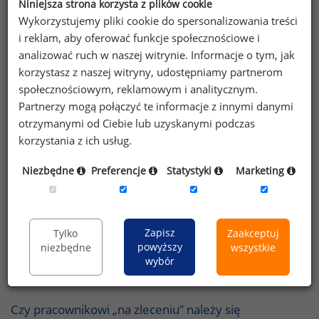
Zgoda na dokonanie potrącenia z wynagrodzenia
Niniejsza strona korzysta z plików cookie
Wykorzystujemy pliki cookie do spersonalizowania treści
Czy regulamin wynagradzania może doprowadzić
i reklam, aby oferować funkcje społecznościowe i
do upadłości pracodawcy?
analizować ruch w naszej witrynie. Informacje o tym, jak
korzystasz z naszej witryny, udostępniamy partnerom
Odprawy dodatkowe a ZUS
społecznościowym, reklamowym i analitycznym.
Partnerzy mogą połączyć te informacje z innymi danymi
PPK jako dodatkowy składnik wynagrodzenia
otrzymanymi od Ciebie lub uzyskanymi podczas
korzystania z ich usług.
Czy pracownik może zrzec się odprawy?
Niezbędne
Preferencje
Statystyki
Marketing
Możliwość kumulacji wynagrodzenia przy pracy w
godzinach nadliczbowych na podstawie umowy
cywilnoprawnej
Zapisz
Tylko
Zaakceptuj
powyższy
niezbędne
wszystkie
Nadchodzi pierwsze przekształcenie umów
wybór
terminowych
Czy pracownikowi „na zleceniu” należy się