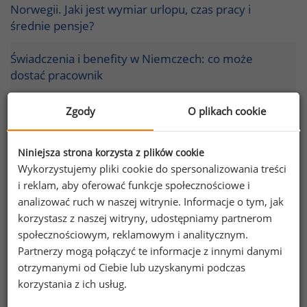
Norwegii. Jaki jest wymiar urlopu, czas pracy i
średnie pensje?
Świadczenia i benefity w Niemczech: co może
dostać pracownik
O świątecznych imprezach firmowych w USA i
Zgody
O plikach cookie
Wielkiej Brytanii
Niniejsza strona korzysta z plików cookie
Amerykańskie startupy stawiają na oryginalność
Wykorzystujemy pliki cookie do spersonalizowania treści
benefitów
i reklam, aby oferować funkcje społecznościowe i
analizować ruch w naszej witrynie. Informacje o tym, jak
„Myśl globalnie, działaj lokalnie” – międzynarodowe
korzystasz z naszej witryny, udostępniamy partnerom
wyzwania w zakresie świadczeń pozapłacowych
społecznościowym, reklamowym i analitycznym.
Partnerzy mogą połączyć te informacje z innymi danymi
Benefity w 2011 roku – co oferują Amerykanie w
otrzymanymi od Ciebie lub uzyskanymi podczas
okresie niepewności?
korzystania z ich usług.
Najpopularniejsze strategie i działania w zakresie