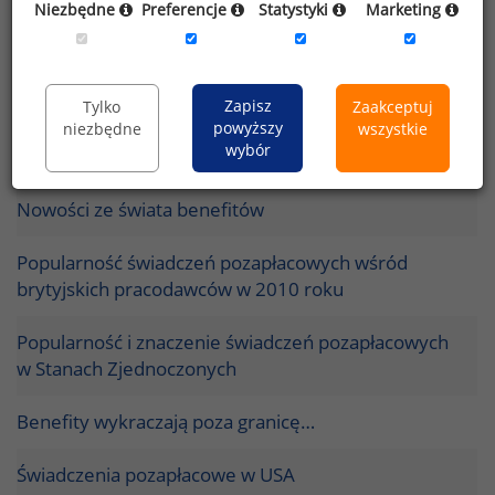
Niezbędne
Preferencje
Statystyki
Marketing
świadczeń pozapłacowych w 2010 roku
Benefity w Wielkiej Brytanii
Zapisz
Tylko
Zaakceptuj
Zasady wynagradzania i najczęściej oferowane
powyższy
niezbędne
wszystkie
wybór
benefity we Francji
Nowości ze świata benefitów
Popularność świadczeń pozapłacowych wśród
brytyjskich pracodawców w 2010 roku
Popularność i znaczenie świadczeń pozapłacowych
w Stanach Zjednoczonych
Benefity wykraczają poza granicę…
Świadczenia pozapłacowe w USA