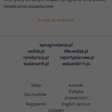
świadczenia pozapłacowe.
Przejdź do archiwum
wynagrodzenia.pl
sedlak.pl
kfw.sedlak.pl
rynekpracy.pl
raportyplacowe.pl
badania
HR
.pl
wskazniki
HR
.pl
Sklep
Kontakt
Polityka
Dla mediów
prywatności
Regulamin
English version
Linkedin