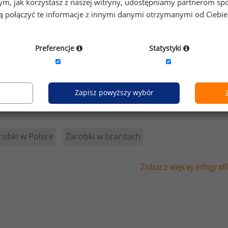
o tym, jak korzystasz z naszej witryny, udostępniamy partnerom
gą połączyć te informacje z innymi danymi otrzymanymi od Ciebi
Preferencje
Statystyki
Zapisz powyższy wybór
robki w Polsce
Zarobki w branżach
Zobacz więcej infografi