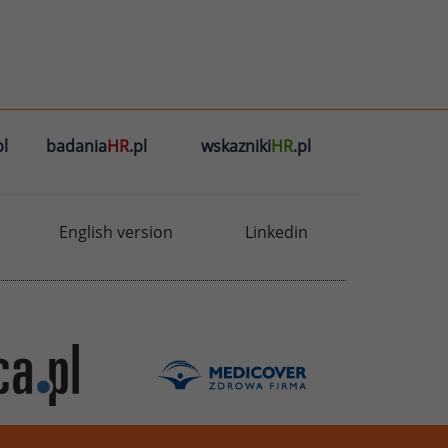
l
badania
HR
.pl
wskazniki
HR
.pl
English version
Linkedin