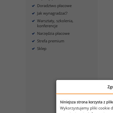
Doradztwo płacowe
Jak wynagradzać?
Warsztaty, szkolenia,
konferencje
Narzędzia płacowe
Strefa premium
Sklep
Zg
Niniejsza strona korzysta z pli
Wykorzystujemy pliki cookie d