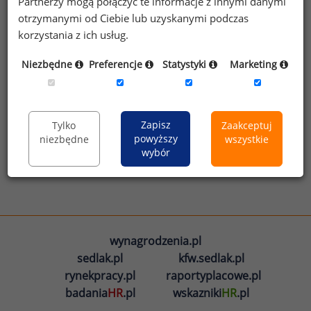
Partnerzy mogą połączyć te informacje z innymi danymi
otrzymanymi od Ciebie lub uzyskanymi podczas
korzystania z ich usług.
Zarobki w Polsce
Benefity
Niezbędne
Preferencje
Statystyki
Marketing
Zobacz więcej infografik
Zapisz
Tylko
Zaakceptuj
powyższy
niezbędne
wszystkie
wybór
wynagrodzenia.pl
sedlak.pl
kfw.sedlak.pl
rynekpracy.pl
raportyplacowe.pl
badania
HR
.pl
wskazniki
HR
.pl