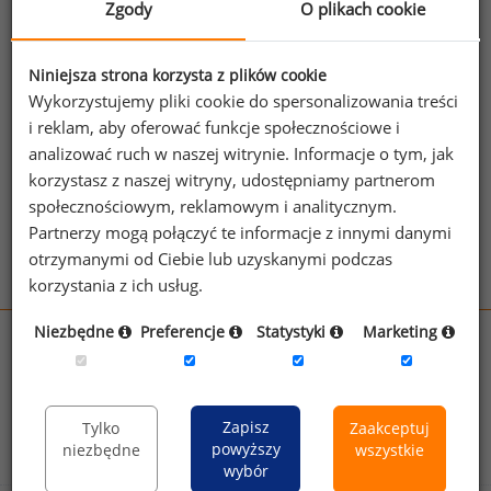
Zgody
O plikach cookie
miesięcznie, podczas gdy w 2020 r. wynosił ok. 3,1 tys. zł
(wzrost o ok. 85 proc.).
Niniejsza strona korzysta z plików cookie
źródło: www.rynekinfrastruktury.pl
Wykorzystujemy pliki cookie do spersonalizowania treści
i reklam, aby oferować funkcje społecznościowe i
analizować ruch w naszej witrynie. Informacje o tym, jak
Zobacz więcej wiadomości
Zobacz więcej
korzystasz z naszej witryny, udostępniamy partnerom
ciekawostek
społecznościowym, reklamowym i analitycznym.
Partnerzy mogą połączyć te informacje z innymi danymi
otrzymanymi od Ciebie lub uzyskanymi podczas
korzystania z ich usług.
Niezbędne
Preferencje
Statystyki
Marketing
wynagrodzenia.pl
sedlak.pl
kfw.sedlak.pl
rynekpracy.pl
raportyplacowe.pl
Zapisz
Tylko
Zaakceptuj
badania
HR
.pl
wskazniki
HR
.pl
powyższy
niezbędne
wszystkie
wybór