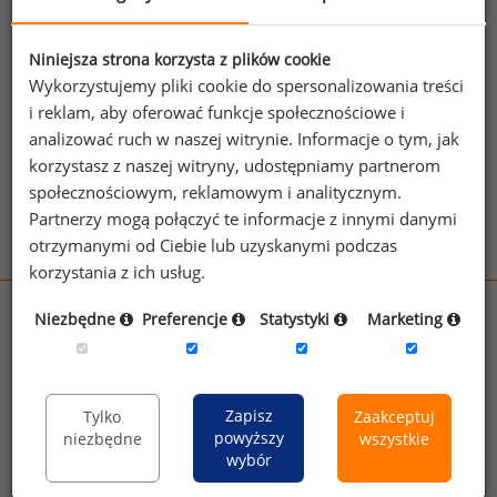
kadrowe nadal będą podbijać stawki w branży.
źródło: www.finanse.wp.pl
Niniejsza strona korzysta z plików cookie
Wykorzystujemy pliki cookie do spersonalizowania treści
i reklam, aby oferować funkcje społecznościowe i
Zobacz więcej wiadomości
Zobacz więcej
analizować ruch w naszej witrynie. Informacje o tym, jak
ciekawostek
korzystasz z naszej witryny, udostępniamy partnerom
społecznościowym, reklamowym i analitycznym.
Partnerzy mogą połączyć te informacje z innymi danymi
otrzymanymi od Ciebie lub uzyskanymi podczas
korzystania z ich usług.
Niezbędne
Preferencje
Statystyki
Marketing
wynagrodzenia.pl
sedlak.pl
kfw.sedlak.pl
rynekpracy.pl
raportyplacowe.pl
badania
HR
.pl
wskazniki
HR
.pl
Zapisz
Tylko
Zaakceptuj
powyższy
niezbędne
wszystkie
wybór