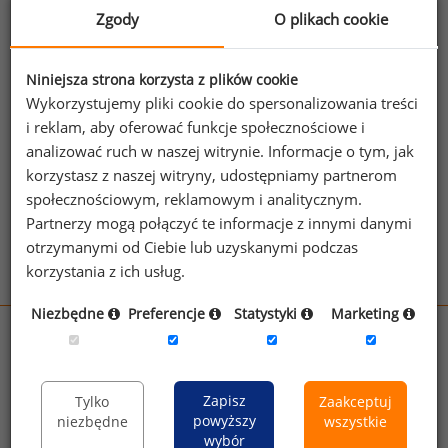
działań przez spółkę. Parlament Europejski podjął
Zgody
O plikach cookie
ostatnio decyzję o możliwości wprowadzenia takiej
procedury przez firmy notowane na giełdach
Niniejsza strona korzysta z plików cookie
w Europie. Więcej na
NY Times
Wykorzystujemy pliki cookie do spersonalizowania treści
źródło: NY Times
i reklam, aby oferować funkcje społecznościowe i
analizować ruch w naszej witrynie. Informacje o tym, jak
korzystasz z naszej witryny, udostępniamy partnerom
Zobacz więcej ciekawostek
społecznościowym, reklamowym i analitycznym.
Partnerzy mogą połączyć te informacje z innymi danymi
otrzymanymi od Ciebie lub uzyskanymi podczas
korzystania z ich usług.
Niezbędne
Preferencje
Statystyki
Marketing
wynagrodzenia.pl
sedlak.pl
kfw.sedlak.pl
rynekpracy.pl
raportyplacowe.pl
Zapisz
Tylko
Zaakceptuj
badania
HR
.pl
wskazniki
HR
.pl
powyższy
niezbędne
wszystkie
wybór