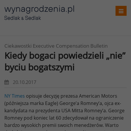
Toggl
navig
Ciekawostki Executive Compensation Bulletin
Kiedy bogaci powiedzieli „nie”
byciu bogatszymi
20.10.2017
NY Times
opisuje decyzję prezesa American Motors
(późniejsza marka Eagle) George’a Romney’a, ojca ex-
kandydata na prezydenta USA Mitta Romney’a. George
Romney pod koniec lat 60 zdecydował na ograniczenie
bardzo wysokich premii swoich menedżerów. Warto