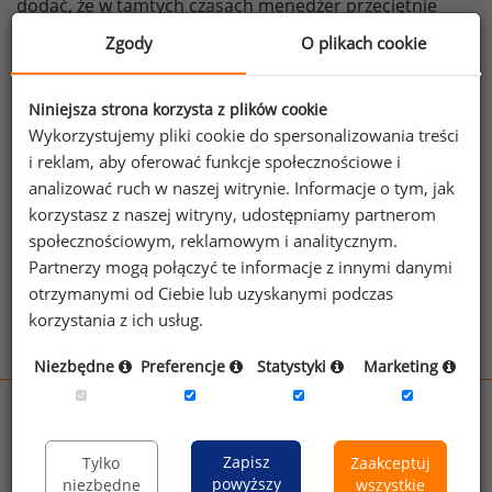
dodać, że w tamtych czasach menedżer przeciętnie
zarabiał 20 krotność tego co podwładny. Obecnie
Zgody
O plikach cookie
to porównanie osiągnęło wartość 271:1. Co więcej,
stawka podatkowa dla najwyższych dochodów wynosiła
Niniejsza strona korzysta z plików cookie
91%. Autorzy zastanawiają się, jak obniżanie podatków
Wykorzystujemy pliki cookie do spersonalizowania treści
doprowadziło do rosnących płac menedżerów.
i reklam, aby oferować funkcje społecznościowe i
źródło: NY Times
analizować ruch w naszej witrynie. Informacje o tym, jak
korzystasz z naszej witryny, udostępniamy partnerom
społecznościowym, reklamowym i analitycznym.
Zobacz więcej ciekawostek
Partnerzy mogą połączyć te informacje z innymi danymi
otrzymanymi od Ciebie lub uzyskanymi podczas
korzystania z ich usług.
Niezbędne
Preferencje
Statystyki
Marketing
wynagrodzenia.pl
sedlak.pl
kfw.sedlak.pl
Zapisz
Tylko
Zaakceptuj
rynekpracy.pl
raportyplacowe.pl
powyższy
niezbędne
wszystkie