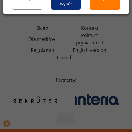
badania
HR
.pl
wskazniki
HR
.pl
wybór
Sklep
Kontakt
Polityka
Dla mediów
prywatności
Regulamin
English version
Linkedin
Partnerzy: