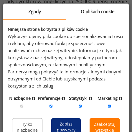
rady dyrektorów mógł liczyć na 250 000 $ pensji rocznie
oraz zwrot kosztów podróży służbowych. Według
Zgody
O plikach cookie
raportu KPMG w prywatnych spółkach osoby pełniące
analogiczne funkcje zarobiły około 81 000 $, według
Niniejsza strona korzysta z plików cookie
Lodestone Global jest to kwota jeszcze mniejsza bo 48
Wykorzystujemy pliki cookie do spersonalizowania treści
000 $. Więcej na stronach
NY Timesa
.
i reklam, aby oferować funkcje społecznościowe i
źródło: NY Times
analizować ruch w naszej witrynie. Informacje o tym, jak
korzystasz z naszej witryny, udostępniamy partnerom
społecznościowym, reklamowym i analitycznym.
Zobacz więcej ciekawostek
Partnerzy mogą połączyć te informacje z innymi danymi
otrzymanymi od Ciebie lub uzyskanymi podczas
korzystania z ich usług.
Niezbędne
Preferencje
Statystyki
Marketing
wynagrodzenia.pl
sedlak.pl
kfw.sedlak.pl
Zapisz
Tylko
Zaakceptuj
rynekpracy.pl
raportyplacowe.pl
powyższy
niezbędne
wszystkie