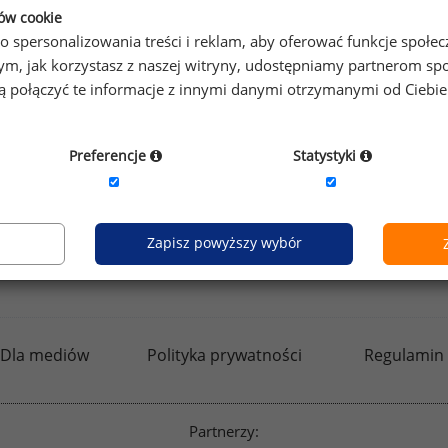
ków cookie
o spersonalizowania treści i reklam, aby oferować funkcje społe
Zobacz więcej ciekawost
o tym, jak korzystasz z naszej witryny, udostępniamy partnerom
gą połączyć te informacje z innymi danymi otrzymanymi od Ciebi
Preferencje
Statystyki
Zapisz powyższy wybór
kfw.sedlak.pl
rynekpracy.pl
raportyplacowe.p
Dla mediów
Polityka prywatności
Regulamin
Partnerzy: