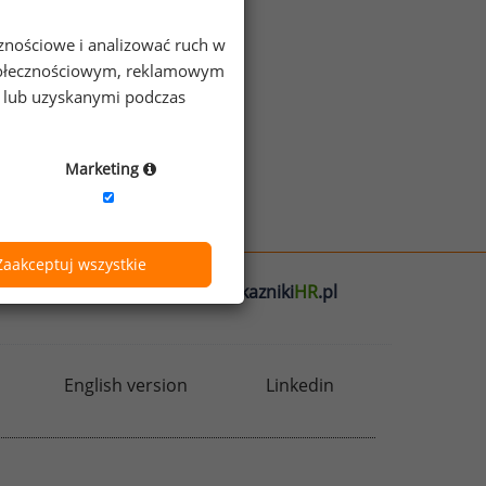
cznościowe i analizować ruch w
ek
 społecznościowym, reklamowym
e lub uzyskanymi podczas
Marketing
Zaakceptuj wszystkie
l
badania
HR
.pl
wskazniki
HR
.pl
English version
Linkedin