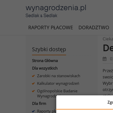
RAPORTY PŁACOWE
DORADZTWO
Ciek
De
Szybki dostęp
0
Strona Główna
Dla wszystkich
Przeż
Zarobki na stanowiskach
swoic
Wybra
Kalkulator wynagrodzeń
otrzy
Ogólnopolskie Badanie
stałe
Wynagrodzeń
banku
Zg
Dla firm
źródł
Raporty płacowe dla firm