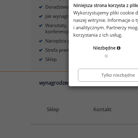
Niniejsza strona korzysta z pli
Doradztwo płacowe
Wykorzystujemy pliki cookie d
Jak wynagradzać?
naszej witrynie. Informacje 
Warsztaty, szkolenia,
i analitycznym. Partnerzy mo
konferencje
korzystania z ich usług.
Narzędzia płacowe
Niezbędne
Strefa premium
Sklep
Tylko niezbędne
wynagrodzenia.pl
sedlak.pl
Sklep
Kontakt