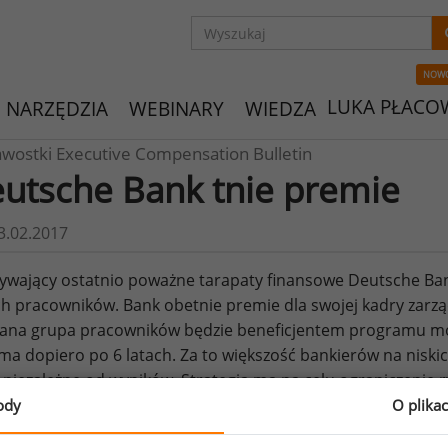
NOW
LUKA PŁACO
NARZĘDZIA
WEBINARY
WIEDZA
awostki Executive Compensation Bulletin
utsche Bank tnie premie
3.02.2017
ywający ostatnio poważne tarapaty finansowe Deutsche Ba
h pracowników. Bank obetnie premie dla swojej kadry zarzą
na grupa pracowników będzie beneficjentem programu mot
ma dopiero po 6 latach. Za to większość bankierów na niski
, niezależne od wyników. Strategia ma na celu ograniczen
. Więcej na
Bloomberg.com
.
ody
O plika
o: Bloomberg