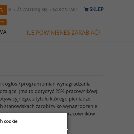
SKLEP
ZALOGUJ SIĘ
KONTAKT
OŚĆ
WA
ILE POWINIENEŚ ZARABIAĆ?
nk ogłosił program zmian wynagradzania
dzającej (ma to dotyczyć 25% pracowników).
ywacyjnego, z tytułu którego pieniądze
ch stanowiskach zarobi tylko wynagrodzenie
ie ryzyka podejmowanego przez pracowników
ch cookie