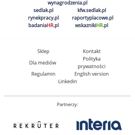
wynagrodzenia.pl
sedlak.pl
kfw.sedlak.pl
rynekpracy.pl
raportyplacowe.pl
badania
HR
.pl
wskazniki
HR
.pl
Sklep
Kontakt
Polityka
Dla mediów
prywatności
Regulamin
English version
Linkedin
Partnerzy: