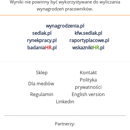
Wyniki nie powinny być wykorzystywane do wyliczania
wynagrodzeń pracowników.
wynagrodzenia.pl
sedlak.pl
kfw.sedlak.pl
rynekpracy.pl
raportyplacowe.pl
badania
HR
.pl
wskazniki
HR
.pl
Sklep
Kontakt
Polityka
Dla mediów
prywatności
Regulamin
English version
Linkedin
Partnerzy: