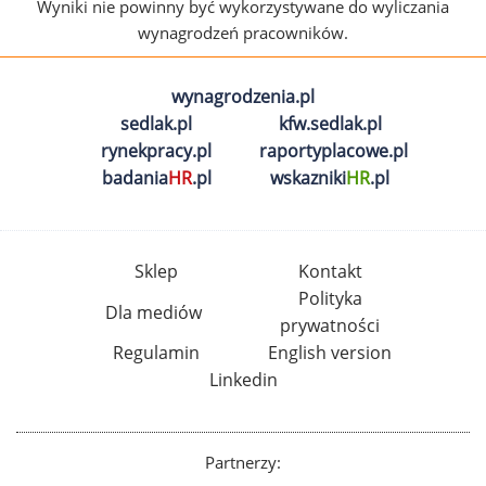
Wyniki nie powinny być wykorzystywane do wyliczania
wynagrodzeń pracowników.
wynagrodzenia.pl
sedlak.pl
kfw.sedlak.pl
rynekpracy.pl
raportyplacowe.pl
badania
HR
.pl
wskazniki
HR
.pl
Sklep
Kontakt
Polityka
Dla mediów
prywatności
Regulamin
English version
Linkedin
Partnerzy: