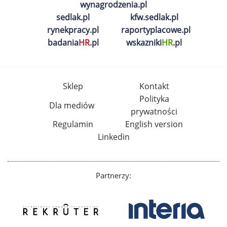
wynagrodzenia.pl
sedlak.pl
kfw.sedlak.pl
rynekpracy.pl
raportyplacowe.pl
badania
HR
.pl
wskazniki
HR
.pl
Sklep
Kontakt
Polityka
Dla mediów
prywatności
Regulamin
English version
Linkedin
Partnerzy: