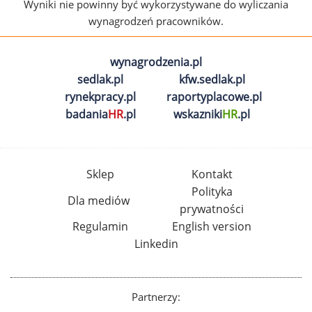
Wyniki nie powinny być wykorzystywane do wyliczania
wynagrodzeń pracowników.
wynagrodzenia.pl
sedlak.pl
kfw.sedlak.pl
rynekpracy.pl
raportyplacowe.pl
badania
HR
.pl
wskazniki
HR
.pl
Sklep
Kontakt
Polityka
Dla mediów
prywatności
Regulamin
English version
Linkedin
Partnerzy: