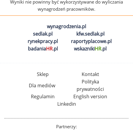
Wyniki nie powinny być wykorzystywane do wyliczania
wynagrodzeń pracowników.
wynagrodzenia.pl
sedlak.pl
kfw.sedlak.pl
rynekpracy.pl
raportyplacowe.pl
badania
HR
.pl
wskazniki
HR
.pl
Sklep
Kontakt
Polityka
Dla mediów
prywatności
Regulamin
English version
Linkedin
Partnerzy: