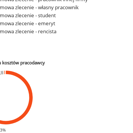
- umowa zlecenie - własny pracownik
 umowa zlecenie - student
- umowa zlecenie - emeryt
 umowa zlecenie - rencista
u kosztów pracodawcy
83%