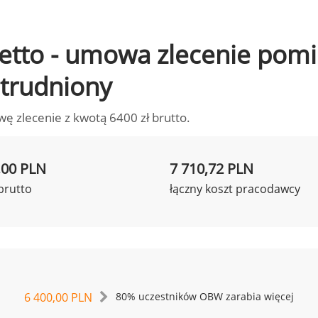
o netto - umowa zlecenie po
zatrudniony
wę zlecenie z kwotą 6400 zł brutto.
,00 PLN
7 710,72 PLN
brutto
łączny koszt pracodawcy
6 400,00 PLN
80% uczestników OBW zarabia więcej