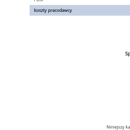
koszty pracodawcy
S
Niniejszy k