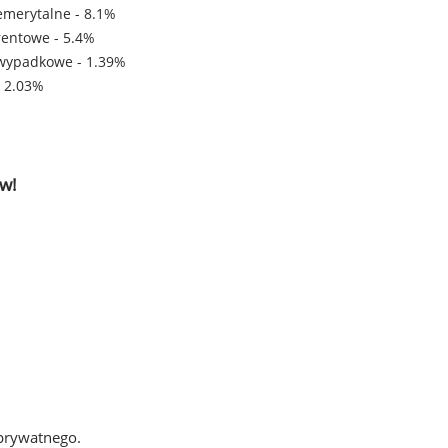
emerytalne - 8.1%
rentowe - 5.4%
wypadkowe - 1.39%
- 2.03%
w!
 prywatnego.