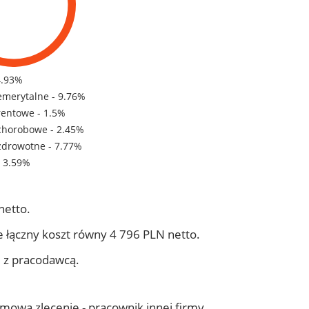
4.93%
emerytalne - 9.76%
rentowe - 1.5%
chorobowe - 2.45%
zdrowotne - 7.77%
- 3.59%
netto.
 łączny koszt równy 4 796 PLN netto.
j z pracodawcą.
 umowa zlecenie - pracownik innej firmy