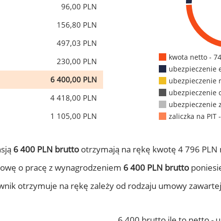
96,00 PLN
156,80 PLN
497,03 PLN
kwota netto - 7
230,00 PLN
ubezpieczenie 
6 400,00 PLN
ubezpieczenie 
ubezpieczenie 
4 418,00 PLN
ubezpieczenie 
1 105,00 PLN
zaliczka na PIT 
nsją
6 400 PLN brutto
otrzymają na rękę kwotę 4 796 PLN 
mowę o pracę z wynagrodzeniem
6 400 PLN brutto
poniesie
ownik otrzymuje na rękę zależy od rodzaju umowy zawarte
6 400 brutto ile to netto -